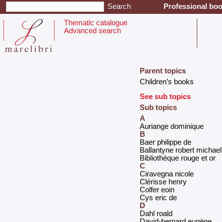
Professional boo
Thematic catalogue
Advanced search
Parent topics
‎Children’s books‎
See sub topics
Sub topics
A
‎Auriange dominique‎
B
‎Baer philippe de‎
‎Ballantyne robert michael‎
‎Bibliothèque rouge et or‎
C
‎Ciravegna nicole‎
‎Clérisse henry‎
‎Colfer eoin‎
‎Cys eric de‎
D
‎Dahl roald‎
‎David-bernard eugène‎