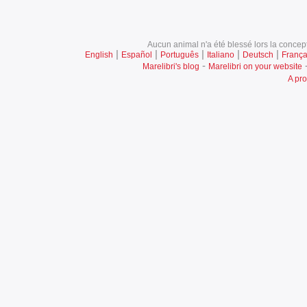
Aucun animal n'a été blessé lors la concept
|
|
|
|
|
English
Español
Português
Italiano
Deutsch
França
-
Marelibri's blog
Marelibri on your website
A pro