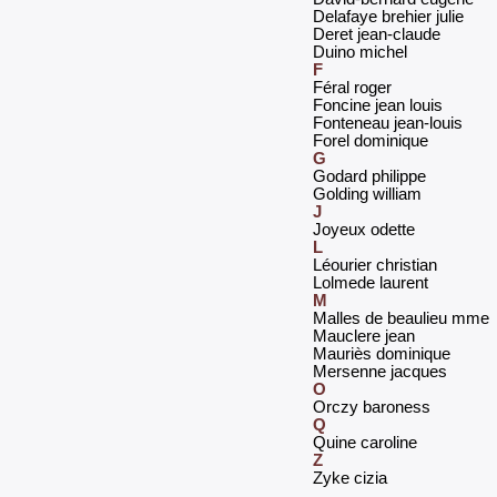
‎Delafaye brehier julie‎
‎Deret jean-claude‎
‎Duino michel‎
F
‎Féral roger‎
‎Foncine jean louis‎
‎Fonteneau jean-louis‎
‎Forel dominique ‎
G
‎Godard philippe‎
‎Golding william‎
J
‎Joyeux odette‎
L
‎Léourier christian‎
‎Lolmede laurent‎
M
‎Malles de beaulieu mme‎
‎Mauclere jean‎
‎Mauriès dominique‎
‎Mersenne jacques‎
O
‎Orczy baroness‎
Q
‎Quine caroline‎
Z
‎Zyke cizia ‎