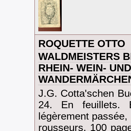
‎ROQUETTE OTTO‎
‎WALDMEISTERS B
RHEIN- WEIN- UN
WANDERMÄRCHEN
‎J.G. Cotta'schen B
24. En feuillets. 
légèrement passée,
rousseurs. 100 pag