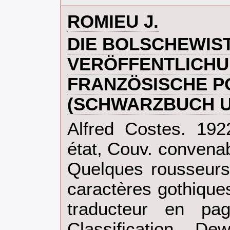
‎ROMIEU J.‎
‎DIE BOLSCHEWIS
VERÖFFENTLICHU
FRANZÖSISCHE PO
(SCHWARZBUCH U
‎Alfred Costes. 19
état, Couv. convenab
Quelques rousseurs
caractères gothique
traducteur en pag
Classification D