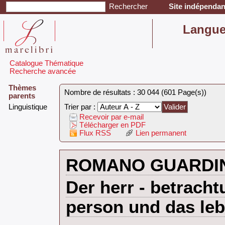
Site indépendant
‎Langu
Catalogue Thématique
Recherche avancée
Thèmes
Nombre de résultats : 30 044 (601 Page(s))
parents
‎Linguistique‎
Trier par :
Recevoir par e-mail
Télécharger en PDF
Flux RSS
Lien permanent
‎ROMANO GUARDIN
‎Der herr - betrach
person und das lebe