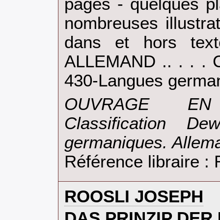
pages - quelques p
nombreuses illustra
dans et hors te
ALLEMAND .. . . . C
430-Langues german
‎OUVRAGE E
Classification D
germaniques. Allema
Référence libraire 
‎ROOSLI JOSEPH‎
‎DAS PRINZIP DE