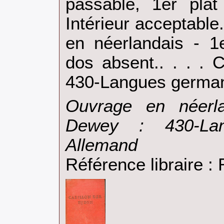
passable, 1er pla
Intérieur acceptabl
en néerlandais - 1e
dos absent.. . . . 
430-Langues german
‎Ouvrage en néerla
Dewey : 430-Lan
Allemand‎
Référence libraire 