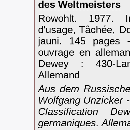
des Weltmeisters‎
‎Rowohlt. 1977. I
d'usage, Tâchée, Do
jauni. 145 pages 
ouvrage en allemand
Dewey : 430-Lan
Allemand‎
‎Aus dem Russische
Wolfgang Unzicker 
Classification D
germaniques. Allema