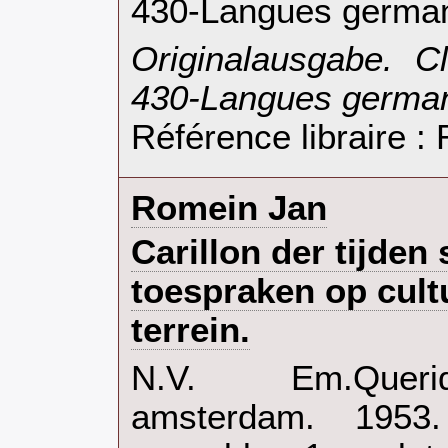
430-Langues german
‎Originalausgabe. C
430-Langues german
Référence libraire 
‎Romein Jan‎
‎Carillon der tijden
toespraken op cult
terrein.‎
‎N.V. Em.Querid
amsterdam. 1953.