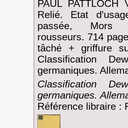
‎PAUL PATTLOCH V
Relié. Etat d'usag
passée, Mors f
rousseurs. 714 page
tâché + griffure s
Classification D
germaniques. Allema
‎Classification D
germaniques. Allema
Référence libraire 