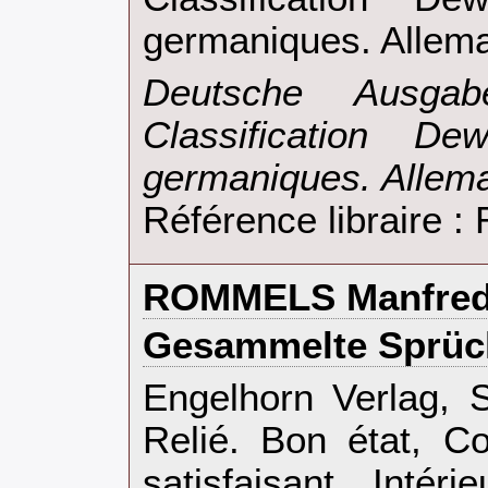
germaniques. Allema
‎Deutsche Ausga
Classification D
germaniques. Allema
Référence libraire 
‎ROMMELS Manfred
‎Gesammelte Sprüch
‎Engelhorn Verlag, S
Relié. Bon état, C
satisfaisant, Intér