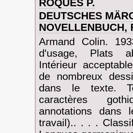
‎ROQUES P.‎
‎DEUTSCHES MÄR
NOVELLENBUCH, F
‎Armand Colin. 193
d'usage, Plats a
Intérieur acceptabl
de nombreux dessi
dans le texte. T
caractères goth
annotations dans l
travail).. . . . Clas