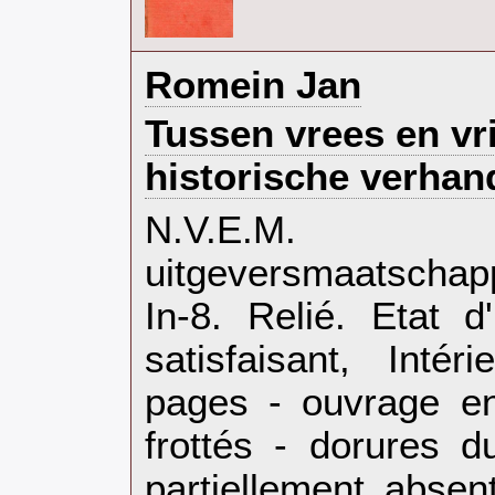
‎Romein Jan‎
‎Tussen vrees en vri
historische verhand
‎N.V.E.M.
uitgeversmaatschap
In-8. Relié. Etat 
satisfaisant, Inté
pages - ouvrage en
frottés - dorures 
partiellement absent