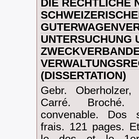
‎DIE RECHTLICHE
SCHWEIZERISCHE
GUTERWAGENVER
UNTERSUCHUNG U
ZWECKVERBANDE
VERWALTUNGSRE
(DISSERTATION)‎
‎Gebr. Oberholzer,
Carré. Broché.
convenable. Dos sa
frais. 121 pages. E
le dos et le 1er