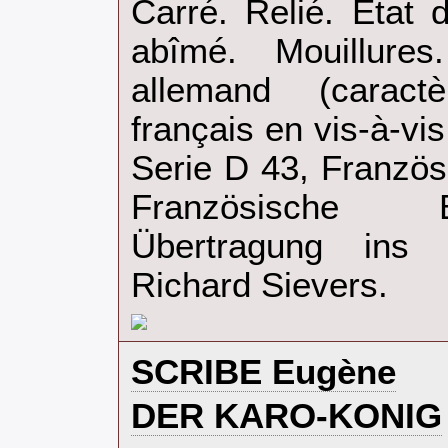
Carré. Relié. Etat
abîmé. Mouillure
allemand (caract
français en vis-à-vi
Serie D 43, Französi
Französische 
Übertragung ins
Richard Sievers.‎
‎SCRIBE Eugène‎
‎DER KARO-KONIG‎