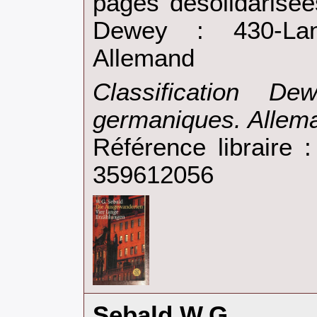
pages désolidarisées
Dewey : 430-Lan
Allemand‎
‎Classification D
germaniques. Allema
Référence libraire
359612056
‎Sebald W.G.‎