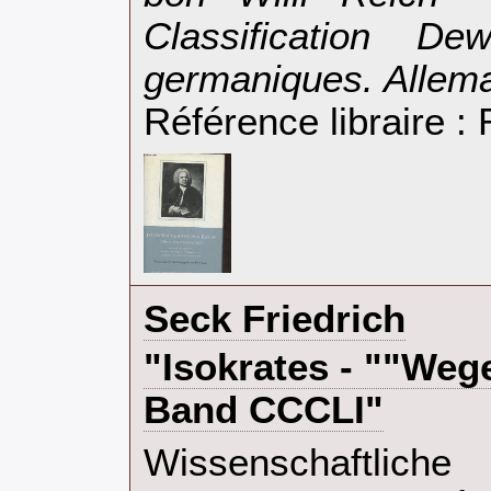
Classification D
germaniques. Allema
Référence libraire 
‎Seck Friedrich‎
‎"Isokrates - ""We
Band CCCLI"‎
‎Wissenschaftlich