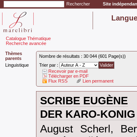
Site indépendant
‎Langu
Catalogue Thématique
Recherche avancée
Thèmes
Nombre de résultats : 30 044 (601 Page(s))
parents
‎Linguistique‎
Trier par :
Recevoir par e-mail
Télécharger en PDF
Flux RSS
Lien permanent
‎SCRIBE EUGÈNE‎
‎DER KARO-KONIG‎
‎August Scherl, Be