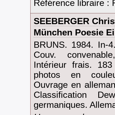
Référence libraire 
‎SEEBERGER Christ
‎München Poesie Ein
‎BRUNS. 1984. In-4
Couv. convenable,
Intérieur frais. 1
photos en couleu
Ouvrage en allemand
Classification D
germaniques. Allema