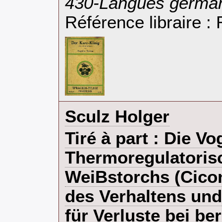
430-Langues german
Référence libraire 
‎Sculz Holger‎
‎Tiré à part : Die V
Thermoregulatoris
WeiBstorchs (Cicon
des Verhaltens un
für Verluste bei be