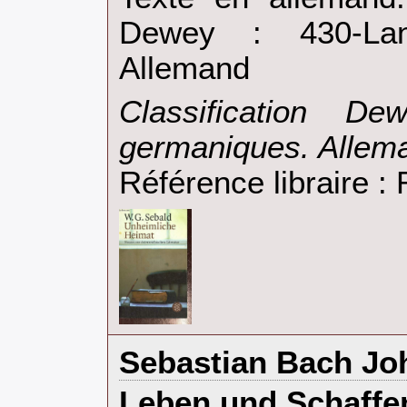
Dewey : 430-Lan
Allemand‎
‎Classification D
germaniques. Allema
Référence libraire 
‎Sebastian Bach Jo
‎Leben und Schaff