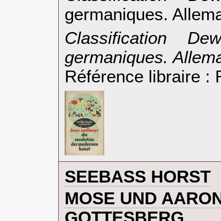
germaniques. Allema
‎Classification D
germaniques. Allema
Référence libraire 
‎SEEBASS HORST‎
‎MOSE UND AARON
GOTTESBERG‎