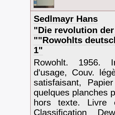
‎Sedlmayr Hans‎
‎"Die revolution de
""Rowohlts deutsch
1"‎
‎Rowohlt. 1956. I
d'usage, Couv. lég
satisfaisant, Papi
quelques planches p
hors texte. Livre 
Classification D