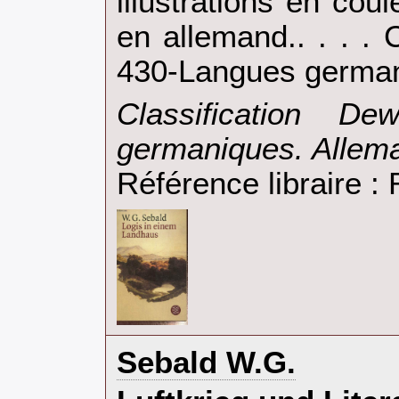
illustrations en cou
en allemand.. . . . 
430-Langues german
‎Classification D
germaniques. Allema
Référence libraire 
‎Sebald W.G.‎