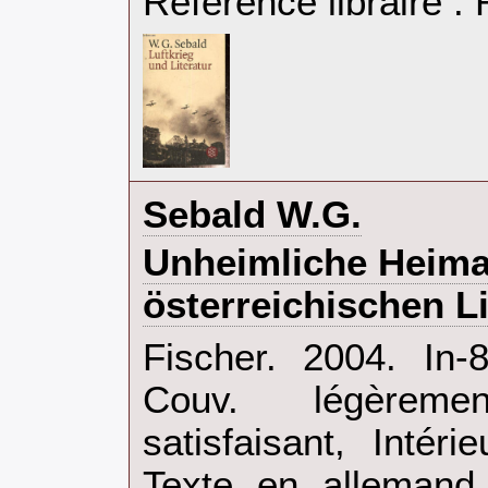
Référence libraire 
‎Sebald W.G.‎
‎Unheimliche Heima
österreichischen Li
‎Fischer. 2004. In
Couv. légèrem
satisfaisant, Intér
Texte en allemand..