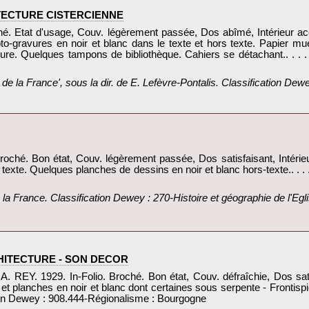
TECTURE CISTERCIENNE‎
ché. Etat d'usage, Couv. légèrement passée, Dos abîmé, Intérieur acc
gravures en noir et blanc dans le texte et hors texte. Papier muet
ture. Quelques tampons de bibliothèque. Cahiers se détachant.. . . .
e la France', sous la dir. de E. Lefèvre-Pontalis. Classification Dewe
oché. Bon état, Couv. légèrement passée, Dos satisfaisant, Intérie
le texte. Quelques planches de dessins en noir et blanc hors-texte.. . .
a France. Classification Dewey : 270-Histoire et géographie de l'Egli
HITECTURE - SON DECOR‎
 1929. In-Folio. Broché. Bon état, Couv. défraîchie, Dos satisfa
lanches en noir et blanc dont certaines sous serpente - Frontispic
n Dewey : 908.444-Régionalisme : Bourgogne‎