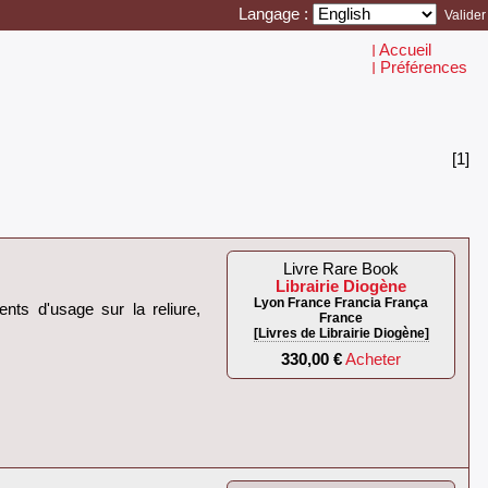
Langage :
Accueil
I
Préférences
I
[1]
Livre Rare Book
Librairie Diogène
Lyon France Francia França
nts d'usage sur la reliure,
France
[Livres de Librairie Diogène]
330,00 €
Acheter