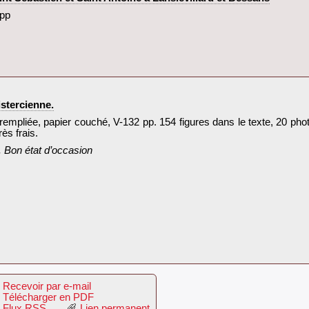
pp‎
stercienne.‎
rempliée, papier couché, V-132 pp. 154 figures dans le texte, 20 pho
s frais.‎
. Bon état d’occasion‎
Recevoir par e-mail
Télécharger en PDF
Flux RSS
Lien permanent