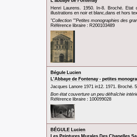
‎L'abbaye de Fontenay‎
‎Henri Laurens. 1950. In-8. Broché. Et
illustrations en noir et blanc,dans et hors te
‎"Collection ""Petites monographies des gran
Référence libraire : R200103489
‎Bégule Lucien‎
‎L'Abbaye de Fontenay - petites monograp
‎Jacques Lanore 1971 in12. 1971. Broché. 5e 
‎Bon état couverture un peu défraîchie intéri
Référence libraire : 100099028
‎BÉGULE Lucien‎
‎Les Peintures Murales Des Chapelles Sai