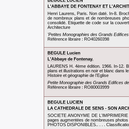
‎BEGULE LUCIEN‎
‎L'ABBAYE DE FONTENAY ET L'ARCHI
‎Henri Laurens, Paris. Non daté. In-8. Bro
de nombreux plans et de nombreuses photo-
consolidé. Etiquette de code sur la couver
Architecture‎
‎'Petites Monographies des Grands Edifices d
Référence libraire : RO40260398
‎BEGULE Lucien‎
‎L'Abbaye de Fontenay.‎
‎LAURENS H. 4ème édition. 1966. In-12. Br
plans et illustrations en noir et blanc dans 
Histoire et géographie de l'Eglise‎
‎Petite Monographie des Grands Edifices de l
Référence libraire : RO80003999
‎BEGULE LUCIEN‎
‎LA CATHEDRALE DE SENS - SON ARC
‎SOCIETE ANONYME DE L'IMPRIMERIE A. REY.
pages augmentées de nombreuses photos et p
PHOTOS DISPONIBLES.. . . . Classificatio