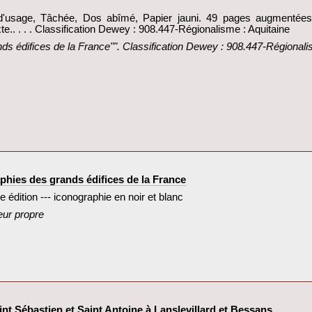
at d'usage, Tâchée, Dos abîmé, Papier jauni. 49 pages augmenté
xte.. . . . Classification Dewey : 908.447-Régionalisme : Aquitaine‎
ds édifices de la France"". Classification Dewey : 908.447-Régionalis
hies des grands édifices de la France‎
édition --- iconographie en noir et blanc‎
eur propre‎
nt Sébastien et Saint Antoine à Lanslevillard et Bessans‎