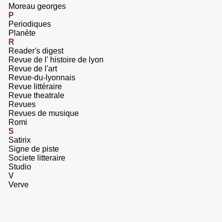
‎Moreau georges‎
P
‎Periodiques‎
‎Planète‎
R
‎Reader's digest‎
‎Revue de l' histoire de lyon ‎
‎Revue de l'art‎
‎Revue-du-lyonnais‎
‎Revue littéraire‎
‎Revue theatrale‎
‎Revues‎
‎Revues de musique‎
‎Romi‎
S
‎Satirix‎
‎Signe de piste‎
‎Societe litteraire‎
‎Studio ‎
V
‎Verve‎