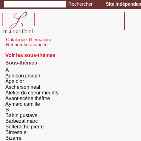
Site indépendant
Catalogue Thématique
Recherche avancée
Voir les sous-thèmes
Sous-thèmes
A
‎Addison joseph‎
‎Âge d'or‎
‎Ascherson neal‎
‎Atelier du coeur meurtry‎
‎Avant-scène théâtre‎
‎Aymard camille ‎
B
‎Babin gustave ‎
‎Barbezat marc‎
‎Belleroche pierre ‎
‎Bimestriel‎
‎Bizarre‎