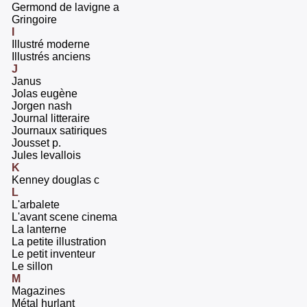
‎Germond de lavigne a‎
‎Gringoire‎
I
‎Illustré moderne‎
‎Illustrés anciens‎
J
‎Janus‎
‎Jolas eugène‎
‎Jorgen nash‎
‎Journal litteraire‎
‎Journaux satiriques‎
‎Jousset p.‎
‎Jules levallois‎
K
‎Kenney douglas c‎
L
‎L'arbalete ‎
‎L'avant scene cinema‎
‎La lanterne‎
‎La petite illustration‎
‎Le petit inventeur‎
‎Le sillon‎
M
‎Magazines‎
‎Métal hurlant‎