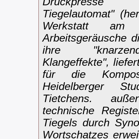
Druckpresse 
Tiegelautomat" (her
Werkstatt am 
Arbeitsgeräusche d
ihre "knarzen
Klangeffekte", liefe
für die Kompos
Heidelberger S
Tietchens. au
technische Registe
Tiegels durch Syn
Wortschatzes erweit