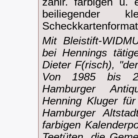
zahlr. farbigen u. e
beiliegender 
Scheckkartenformat. 
‎Mit Bleistift-WID
bei Hennings tätig
Dieter F(risch), "de
Von 1985 bis 20
Hamburger Antiqu
Henning Kluger für 
Hamburger Altstad
farbigen Kalenderpos
Teetüten, die Geme