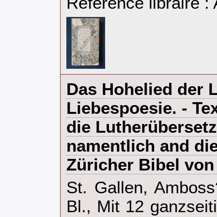
Référence libraire
‎Das Hohelied der L
Liebespoesie. - Te
die Lutherüberset
namentlich and di
Züricher Bibel von 
‎St. Gallen, Amboss
Bl., Mit 12 ganzseit