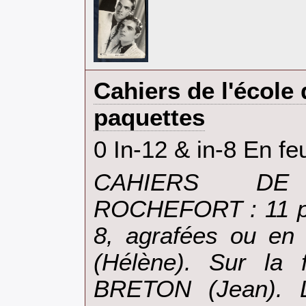
‎Cahiers de l'école
paquettes‎
‎0 In-12 & in-8 En feu
‎CAHIERS D
ROCHEFORT : 11 pla
8, agrafées ou en
(Hélène). Sur la 
BRETON (Jean). Le