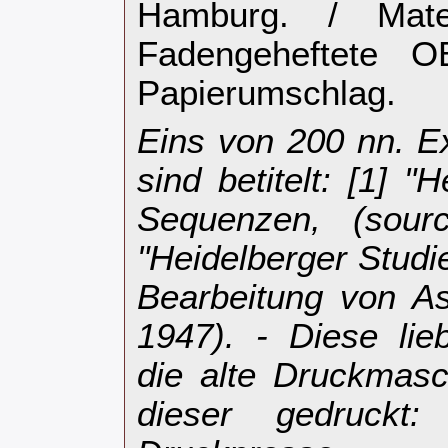
Hamburg. / Mate
Fadengeheftete OB
Papierumschlag.‎
‎Eins von 200 nn. 
sind betitelt: [1] "
Sequenzen, (sourc
"Heidelberger Studi
Bearbeitung von A
1947). - Diese li
die alte Druckmas
dieser gedruckt: