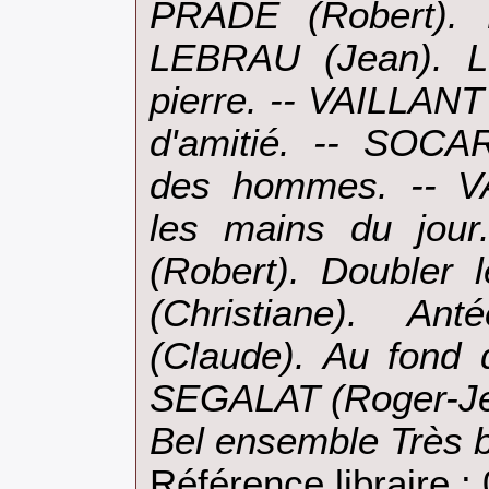
PRADE (Robert). D
LEBRAU (Jean). L
pierre. -- VAILLANT
d'amitié. -- SOCAR
des hommes. -- VA
les mains du jou
(Robert). Doubler
(Christiane). A
(Claude). Au fond 
SEGALAT (Roger-Jea
Bel ensemble Très b
Référence libraire :