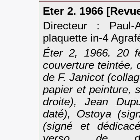
‎Eter 2. 1966 [Revue
‎Directeur : Paul
plaquette in-4 Agrafé
‎Éter 2, 1966. 20 f
couverture teintée, 
de F. Janicot (collag
papier et peinture, 
droite), Jean Dup
daté), Ostoya (sig
(signé et dédicac
verso de d'u