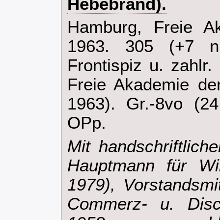
Hebebrand).‎
‎Hamburg, Freie A
1963. 305 (+7 n
Frontispiz u. zahlr
Freie Akademie de
1963). Gr.-8vo (24
OPp.‎
‎Mit handschriftli
Hauptmann für Wil
1979), Vorstandsmi
Commerz- u. Dis