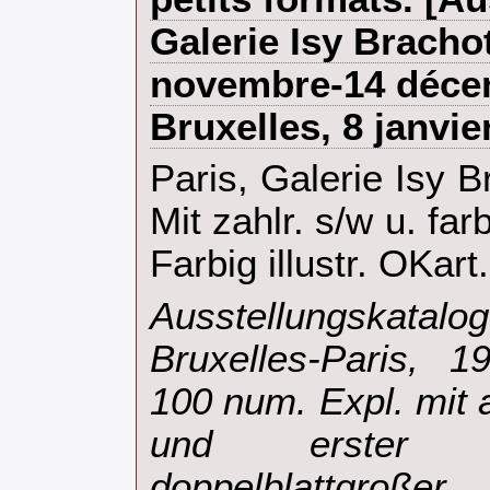
Galerie Isy Brachot
novembre-14 déce
Bruxelles, 8 janvier
‎Paris, Galerie Isy B
Mit zahlr. s/w u. fa
Farbig illustr. OKart.‎
‎Ausstellungskatalo
Bruxelles-Paris, 
100 num. Expl. mit 
und erster Se
doppelblattgroßer