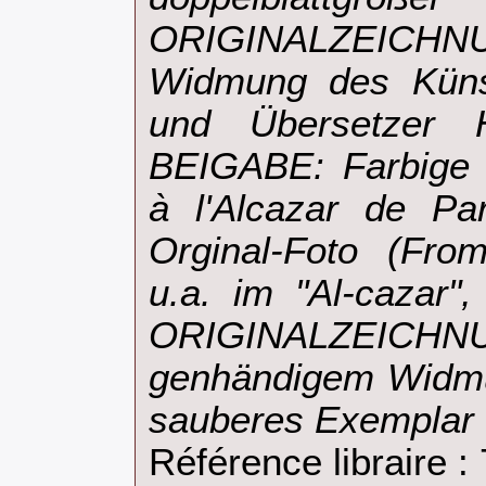
ORIGINALZEICHN
Widmung des Künst
und Übersetzer H
BEIGABE: Farbige 
à l'Alcazar de Par
Orginal-Foto (Fro
u.a. im "Al-cazar"
ORIGINALZEIC
genhändigem Widmu
sauberes Exemplar‎
Référence libraire :