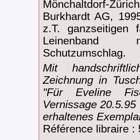
‎Mönchaltdorf-Zü
Burkhardt AG, 1995
z.T. ganzseitigen 
Leinenband mi
Schutzumschlag.‎
‎Mit handschrift
Zeichnung in Tusc
"Für Eveline Fi
Vernissage 20.5.95 
erhaltenes Exemplar
Référence libraire 