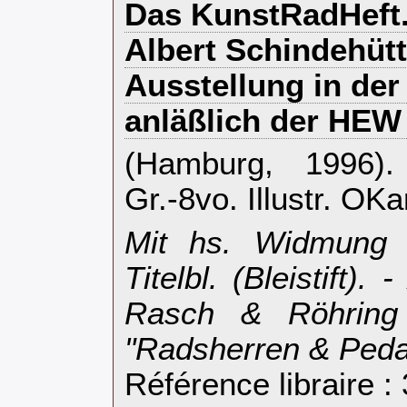
‎Das KunstRadHeft
Albert Schindehütt
Ausstellung in der
anläßlich der HEW 
‎(Hamburg, 1996).
Gr.-8vo. Illustr. OKar
‎Mit hs. Widmung 
Titelbl. (Bleistift)
Rasch & Röhring
"Radsherren & Pedal
Référence libraire :