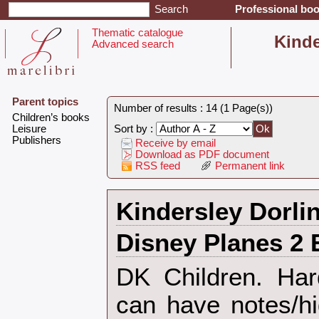
Professional boo
Thematic catalogue
‎Kind
Advanced search
Parent topics
Number of results : 14 (1 Page(s))
‎Children’s books‎
‎Leisure‎
Sort by :
‎Publishers‎
Receive by email
Download as PDF document
RSS feed
Permanent link
‎Kindersley Dorlin
‎Disney Planes 2 
‎DK Children. Ha
can have notes/hi