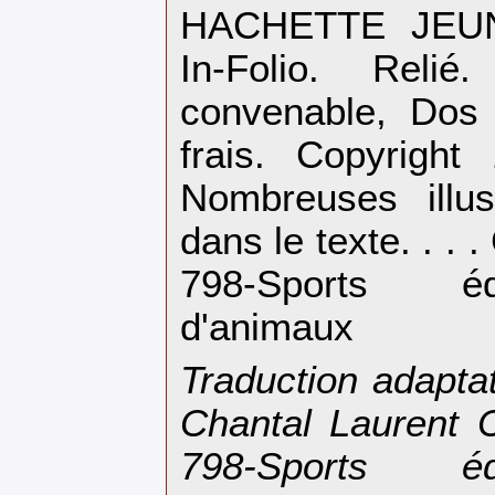
‎HACHETTE JEU
In-Folio. Reli
convenable, Dos s
frais. Copyrigh
Nombreuses illus
dans le texte. . . 
798-Sports éq
d'animaux‎
‎Traduction adapt
Chantal Laurent C
798-Sports éq