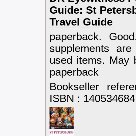
Guide: St Peters
Travel Guide‎
‎paperback. Goo
supplements are
used items. May b
paperback‎
Bookseller refe
ISBN : 14053468