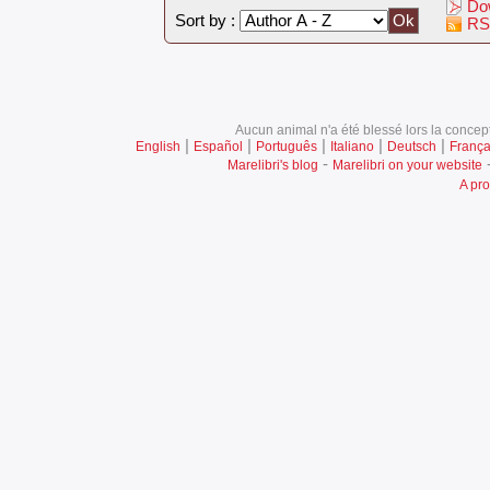
Dow
Sort by :
RS
Aucun animal n'a été blessé lors la concept
|
|
|
|
|
English
Español
Português
Italiano
Deutsch
França
-
Marelibri's blog
Marelibri on your website
A pro