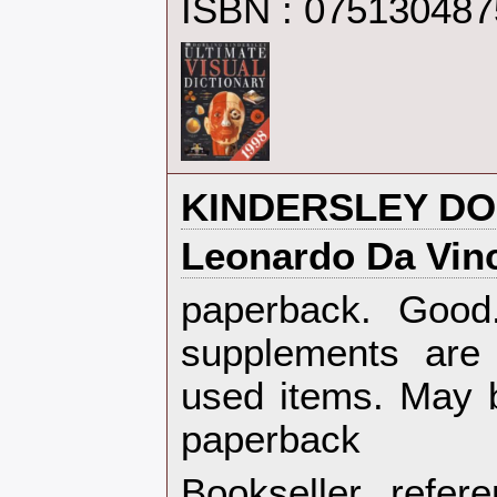
ISBN : 07513048
‎KINDERSLEY DO
‎Leonardo Da Vinc
‎paperback. Goo
supplements are
used items. May b
paperback‎
Bookseller refe