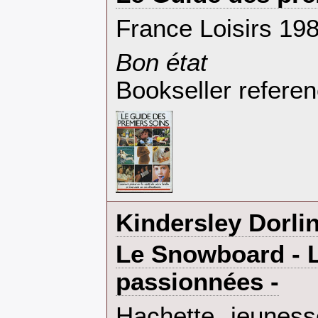
‎France Loisirs 19
‎Bon état‎
Bookseller refere
‎Kindersley Dorlin
‎Le Snowboard - 
passionnées -‎
‎Hachette jeuness