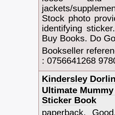
jackets/suppleme
Stock photo provi
identifying sticke
Buy Books. Do Go
Bookseller refere
: 0756641268 97
‎Kindersley Dorlin
‎Ultimate Mummy 
Sticker Book‎
‎paperback. Goo