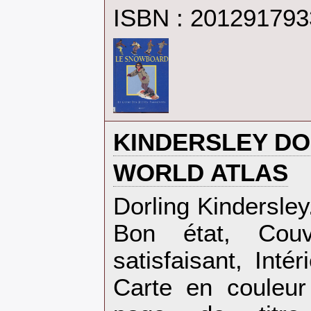
ISBN : 201291793
‎KINDERSLEY DO
‎WORLD ATLAS‎
‎Dorling Kindersley
Bon état, Couv
satisfaisant, Inté
Carte en couleur