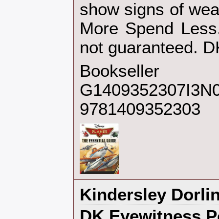
show signs of wea
More Spend Less.D
not guaranteed. D
Bookseller
G1409352307I3N0
9781409352303
‎Kindersley Dorlin
‎DK Eyewitness 