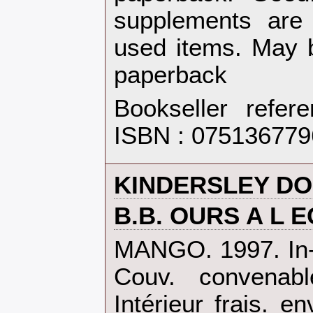
supplements are
used items. May b
paperback‎
Bookseller refe
ISBN : 07513677
‎KINDERSLEY DO
‎B.B. OURS A L E
‎MANGO. 1997. In-F
Couv. convenabl
Intérieur frais. 