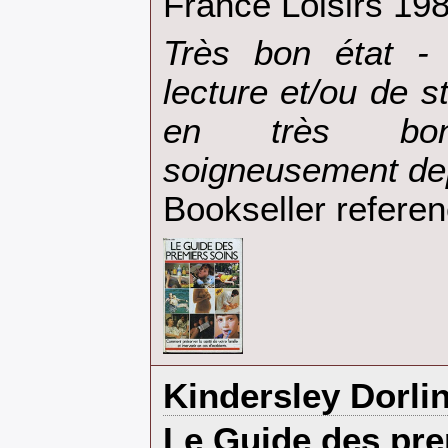
‎France Loisirs 19
‎Très bon état 
lecture et/ou de 
en très bon
soigneusement dep
Bookseller refere
‎Kindersley Dorlin
‎Le Guide des pre