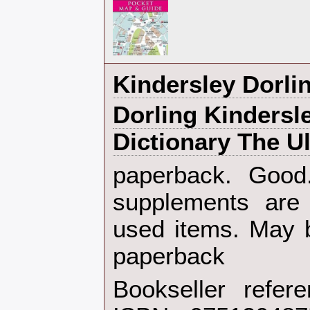
‎Kindersley Dorlin
‎Dorling Kindersl
Dictionary The Ul
‎paperback. Goo
supplements are
used items. May b
paperback‎
Bookseller refe