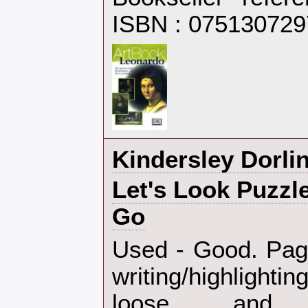
ISBN : 07513072
‎Kindersley Dorlin
‎Let's Look Puzz
Go‎
‎Used - Good. Pag
writing/highlighti
loose and 