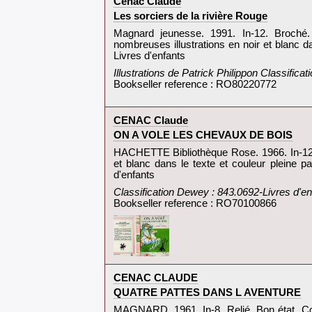
‎Cenac Claude‎
‎Les sorciers de la rivière Rouge‎
‎Magnard jeunesse. 1991. In-12. Broché.
nombreuses illustrations en noir et blanc da
Livres d'enfants‎
‎Illustrations de Patrick Philippon Classific
Bookseller reference : RO80220772
‎CENAC Claude‎
‎ON A VOLE LES CHEVAUX DE BOIS‎
‎HACHETTE Bibliothèque Rose. 1966. In-12. R
et blanc dans le texte et couleur pleine p
d'enfants‎
‎Classification Dewey : 843.0692-Livres d'en
Bookseller reference : RO70100866
‎CENAC CLAUDE‎
‎QUATRE PATTES DANS L AVENTURE‎
‎MAGNARD. 1961. In-8. Relié. Bon état, Cou