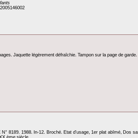
fants‎
: 2005146002
 pages. Jaquette légèrement défraîchie. Tampon sur la page de garde.‎
. 1988. In-12. Broché. Etat d'usage, 1er plat abîmé, Dos satisfa
-XX ème siècle‎