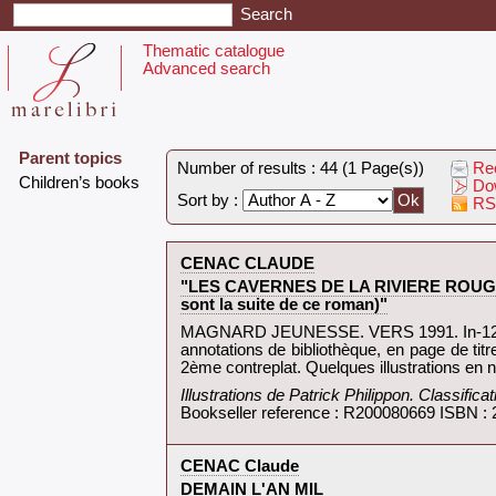
Thematic catalogue
Advanced search
Parent topics
Number of results : 44 (1 Page(s))
Rec
‎Children’s books‎
Dow
Sort by :
RS
‎CENAC CLAUDE‎
‎"LES CAVERNES DE LA RIVIERE ROUGE (R
sont la suite de ce roman)"‎
‎MAGNARD JEUNESSE. VERS 1991. In-12. Broc
annotations de bibliothèque, en page de titr
2ème contreplat. Quelques illustrations en no
‎Illustrations de Patrick Philippon. Classific
Bookseller reference : R200080669 ISBN :
‎CENAC Claude‎
‎DEMAIN L'AN MIL‎