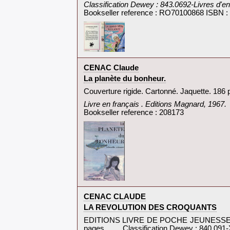
‎Classification Dewey : 843.0692-Livres d'en
Bookseller reference : RO70100868 ISBN 
‎CENAC Claude‎
‎La planète du bonheur.‎
‎Couverture rigide. Cartonné. Jaquette. 186
‎Livre en français . Editions Magnard, 1967.‎
Bookseller reference : 208173
‎CENAC CLAUDE‎
‎LA REVOLUTION DES CROQUANTS‎
‎EDITIONS LIVRE DE POCHE JEUNESSE N° 8189
pages.. . . . Classification Dewey : 840.091