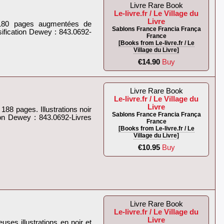
Livre Rare Book
Le-livre.fr / Le Village du
Livre
s. 180 pages augmentées de
Sablons France Francia França
ssification Dewey : 843.0692-
France
[Books from Le-livre.fr / Le
Village du Livre]
€14.90
Buy
Livre Rare Book
Le-livre.fr / Le Village du
Livre
188 pages. Illustrations noir
Sablons France Francia França
tion Dewey : 843.0692-Livres
France
[Books from Le-livre.fr / Le
Village du Livre]
€10.95
Buy
Livre Rare Book
Le-livre.fr / Le Village du
Livre
ses illustrations en noir et