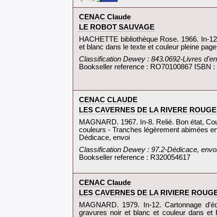
‎CENAC Claude‎
‎LE ROBOT SAUVAGE‎
‎HACHETTE bibliothèque Rose. 1966. In-12. R
et blanc dans le texte et couleur pleine pag
‎Classification Dewey : 843.0692-Livres d'en
Bookseller reference : RO70100867 ISBN 
‎CENAC CLAUDE‎
‎LES CAVERNES DE LA RIVERE ROUGE 
‎MAGNARD. 1967. In-8. Relié. Bon état, Couv
couleurs - Tranches légèrement abimées en 
Dédicace, envoi‎
‎Classification Dewey : 97.2-Dédicace, envoi
Bookseller reference : R320054617
‎CENAC Claude‎
‎LES CAVERNES DE LA RIVIERE ROUGE
‎MAGNARD. 1979. In-12. Cartonnage d'édite
gravures noir et blanc et couleur dans et h