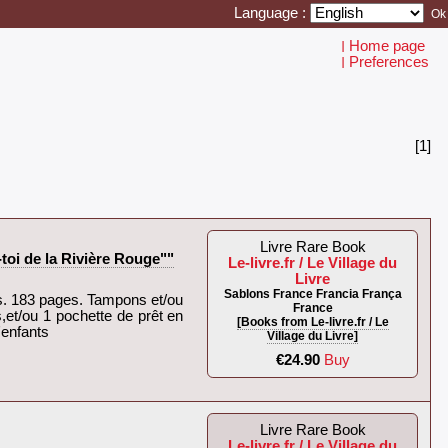
Language :
Home page
I
Preferences
I
[1]
Livre Rare Book
i de la Rivière Rouge""
Le-livre.fr / Le Village du
Livre
Sablons France Francia França
s. 183 pages. Tampons et/ou
France
s,et/ou 1 pochette de prêt en
[Books from Le-livre.fr / Le
enfants‎
Village du Livre]
€24.90
Buy
Livre Rare Book
Le-livre.fr / Le Village du