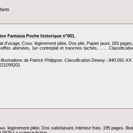
fants‎
tion Fantasia Poche historique n°001.‎
t d'usage, Couv. légèrement pliée, Dos plié, Papier jauni. 183 pages,
, coiffes abimées, 1er contreplat et tranches tachés.. . . . Classifi
 Illustrations de Patrick Philippon. Classification Dewey : 840.091-XX 
 221099201
ouv. légèrement pliée, Dos satisfaisant, Intérieur frais. 195 pages. Il
3.0876-La science-fiction‎