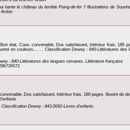
qui hante le château du terrible Poing-de-fer ? Illustrations de Souri
iction‎
n état, Couv. convenable, Dos satisfaisant, Intérieur frais. 185 p
llustré en couleurs.. . . . Classification Dewey : 840-Littératures des
wey : 840-Littératures des langues romanes. Littérature française‎
 286726572
convenable, Dos satisfaisant, Intérieur frais. 180 pages. Illustré de d
'enfants‎
e. Classification Dewey : 843.0692-Livres d'enfants‎