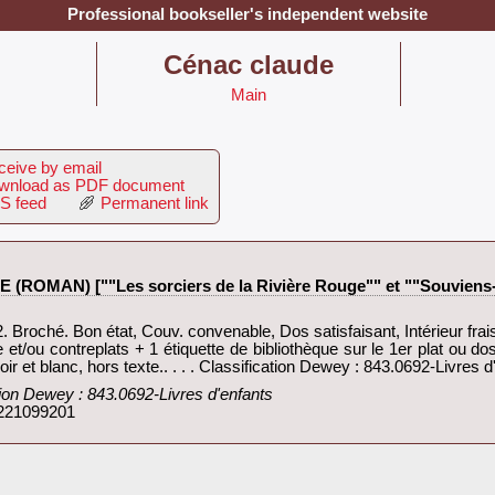
Professional bookseller's independent website
‎Cénac claude‎
Main
eive by email
nload as PDF document
S feed
Permanent link
OMAN) [""Les sorciers de la Rivière Rouge"" et ""Souviens-to
hé. Bon état, Couv. convenable, Dos satisfaisant, Intérieur frai
e et/ou contreplats + 1 étiquette de bibliothèque sur le 1er plat ou do
ir et blanc, hors texte.. . . . Classification Dewey : 843.0692-Livres d'
ation Dewey : 843.0692-Livres d'enfants‎
 221099201