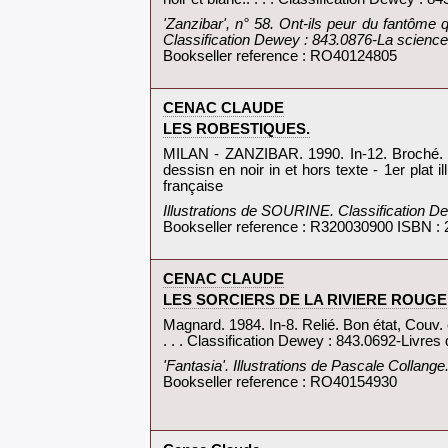
‎'Zanzibar', n° 58. Ont-ils peur du fantôme 
Classification Dewey : 843.0876-La science-f
Bookseller reference : RO40124805
‎CENAC CLAUDE‎
‎LES ROBESTIQUES.‎
‎MILAN - ZANZIBAR. 1990. In-12. Broché. Bo
dessisn en noir in et hors texte - 1er plat i
française‎
‎Illustrations de SOURINE. Classification De
Bookseller reference : R320030900 ISBN :
‎CENAC CLAUDE‎
‎LES SORCIERS DE LA RIVIERE ROUGE‎
‎Magnard. 1984. In-8. Relié. Bon état, Couv. 
. . . Classification Dewey : 843.0692-Livres d
‎'Fantasia'. Illustrations de Pascale Collang
Bookseller reference : RO40154930