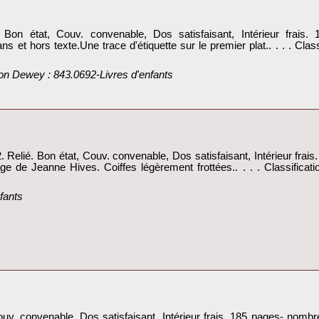
 Bon état, Couv. convenable, Dos satisfaisant, Intérieur frai
ns et hors texte.Une trace d'étiquette sur le premier plat.. . . . Cla
ation Dewey : 843.0692-Livres d'enfants‎
elié. Bon état, Couv. convenable, Dos satisfaisant, Intérieur frais. 
age de Jeanne Hives. Coiffes légèrement frottées.. . . . Classifica
fants‎
v. convenable, Dos satisfaisant, Intérieur frais. 185 pages- nombreu