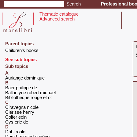
Professional boo
Thematic catalogue
Advanced search
Parent topics
‎Children’s books‎
See sub topics
Sub topics
A
‎Auriange dominique‎
B
‎Baer philippe de‎
‎Ballantyne robert michael‎
‎Bibliothèque rouge et or‎
C
‎Ciravegna nicole‎
‎Clérisse henry‎
‎Colfer eoin‎
‎Cys eric de‎
D
‎Dahl roald‎
‎David-bernard eugène‎