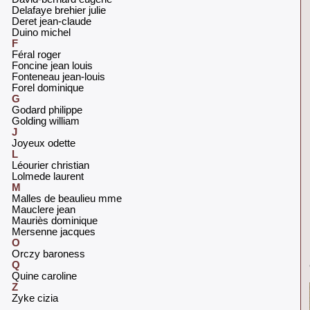
‎Delafaye brehier julie‎
‎Deret jean-claude‎
‎Duino michel‎
F
‎Féral roger‎
‎Foncine jean louis‎
‎Fonteneau jean-louis‎
‎Forel dominique ‎
G
‎Godard philippe‎
‎Golding william‎
J
‎Joyeux odette‎
L
‎Léourier christian‎
‎Lolmede laurent‎
M
‎Malles de beaulieu mme‎
‎Mauclere jean‎
‎Mauriès dominique‎
‎Mersenne jacques‎
O
‎Orczy baroness‎
Q
‎Quine caroline‎
Z
‎Zyke cizia ‎