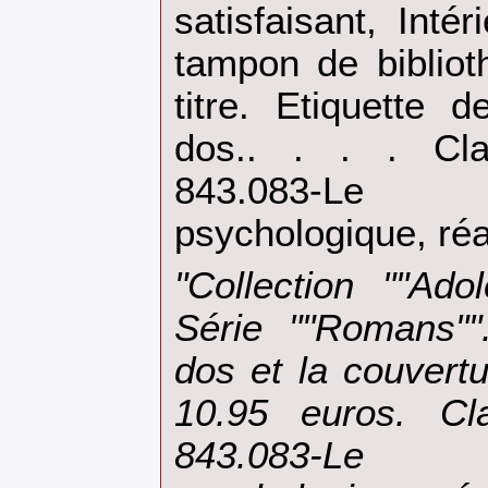
satisfaisant, Inté
tampon de biblio
titre. Etiquette 
dos.. . . . Cla
843.083-Le 
psychologique, réal
‎"Collection ""Ado
Série ""Romans""
dos et la couvert
10.95 euros. Cla
843.083-Le 