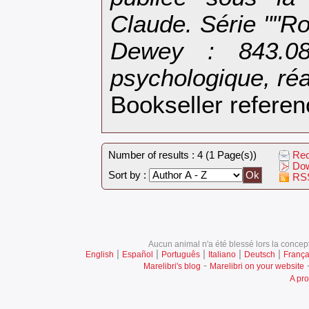
Claude. Série ""Ro
Dewey : 843.08
psychologique, réal
Bookseller refere
Number of results : 4 (1 Page(s))
Rec
Dow
Sort by :
RSS
Aucun animal n'a été blessé lors la concept
|
|
|
|
|
English
Español
Português
Italiano
Deutsch
França
-
Marelibri's blog
Marelibri on your website
A pro