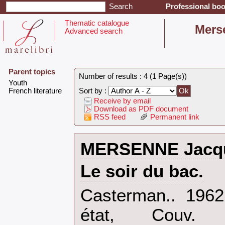
Professional boo
Thematic catalogue
‎Mers
Advanced search
Parent topics
Number of results : 4 (1 Page(s))
‎Youth‎
‎French literature‎
Sort by :
Receive by email
Download as PDF document
RSS feed
Permanent link
‎MERSENNE Jacqu
‎Le soir du bac.‎
‎Casterman.. 196
état, Couv. 