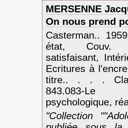
‎MERSENNE Jacqu
‎On nous prend po
‎Casterman.. 195
état, Couv. 
satisfaisant, Inté
Ecritures à l'encr
titre.. . . . Cl
843.083-Le 
psychologique, réal
‎"Collection ""Ado
publiée sous la 