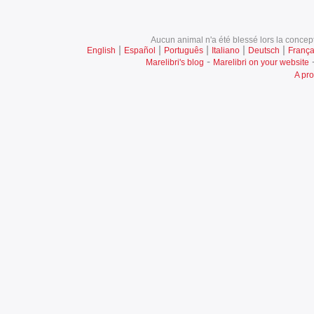
Aucun animal n'a été blessé lors la concept
|
|
|
|
|
English
Español
Português
Italiano
Deutsch
França
-
Marelibri's blog
Marelibri on your website
A pro