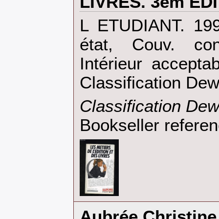
LIVRES. 3em EDI
‎L ETUDIANT. 199
état, Couv. con
Intérieur accepta
Classification Dew
‎Classification Dew
Bookseller refere
‎Aubrée Christine‎