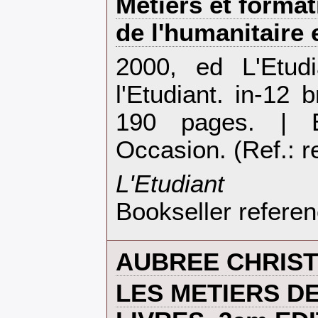
‎Métiers et forma
de l'humanitaire e
‎2000, ed L'Etu
l'Etudiant. in-12 
190 pages. | E
Occasion. (Ref.: r
‎L'Etudiant‎
Bookseller refere
‎AUBREE CHRISTI
‎LES METIERS DE