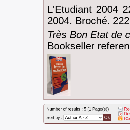
‎L'Etudiant 2004
2004. Broché. 222
‎Très Bon Etat de 
Bookseller refere
Number of results : 5 (1 Page(s))
Rec
Dow
Sort by :
RS