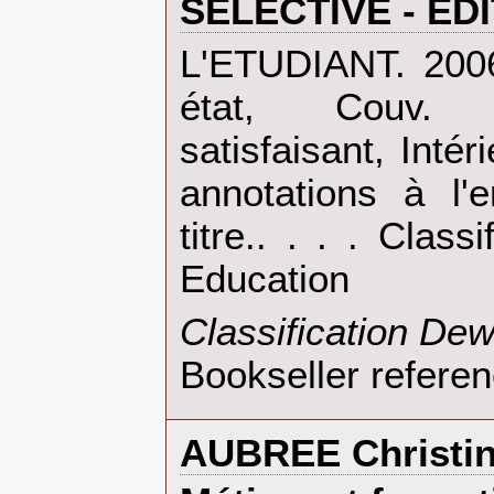
SELECTIVE - EDI
‎L'ETUDIANT. 200
état, Couv. 
satisfaisant, Intér
annotations à l
titre.. . . . Clas
Education‎
‎Classification De
Bookseller refer
‎AUBREE Christine