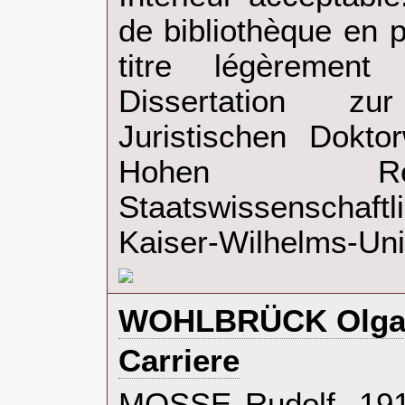
de bibliothèque en 
titre légèrement 
Dissertation z
Juristischen Dokto
Hohen Re
Staatswissenschaft
Kaiser-Wilhelms-Univ
‎WOHLBRÜCK Olga
‎Carriere‎
‎MOSSE Rudolf. 191