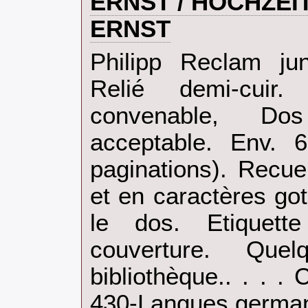
ERNST / HOCHZEI
ERNST‎
‎Philipp Reclam ju
Relié demi-cuir
convenable, Dos 
acceptable. Env. 6
paginations). Recue
et en caractères got
le dos. Etiquet
couverture. Que
bibliothèque.. . . .
430-Langues german