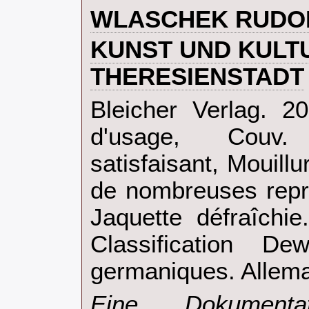
‎WLASCHEK RUDOL
‎KUNST UND KULT
THERESIENSTADT‎
‎Bleicher Verlag. 2
d'usage, Couv.
satisfaisant, Mouillu
de nombreuses repr
Jaquette défraîchie
Classification D
germaniques. Allema
‎Eine Dokumenta