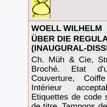
‎WOELL WILHELM‎
‎ÜBER DIE REGUL
(INAUGURAL-DISS
‎Ch. Müh & Cie, St
Broché. Etat d'
Couverture, Coif
Intérieur accep
Etiquettes de code 
de titre. Tampons d