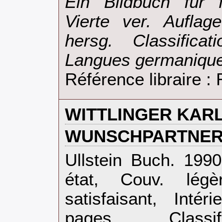
‎Ein Bildbuch für 
Vierte ver. Auflag
hersg. Classific
Langues germanique
Référence libraire 
‎WITTLINGER KARL
‎WUNSCHPARTNER
‎Ullstein Buch. 199
état, Couv. légè
satisfaisant, Inté
pages.. . . . Class