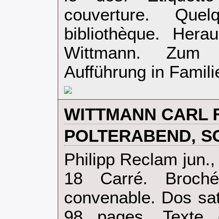
couverture. Que
bibliothèque. Hera
Wittmann. Zum 
Aufführung in Famili
‎WITTMANN CARL F
‎POLTERABEND, S
‎Philipp Reclam jun.,
18 Carré. Broché
convenable. Dos sat
98 pages. Texte 