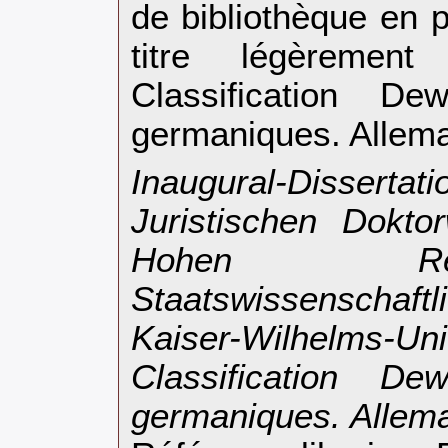
de bibliothèque en 
titre légèremen
Classification D
germaniques. Allema
‎Inaugural-Disserta
Juristischen Dokto
Hohen Re
Staatswissenschaft
Kaiser-Wilhelms-Uni
Classification D
germaniques. Allema