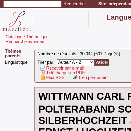
Site indépendant
‎Langu
Catalogue Thématique
Recherche avancée
Thèmes
Nombre de résultats : 30 044 (601 Page(s))
parents
‎Linguistique‎
Trier par :
Recevoir par e-mail
Télécharger en PDF
Flux RSS
Lien permanent
‎WITTMANN CARL F
‎POLTERABAND SC
SILBERHOCHZEIT