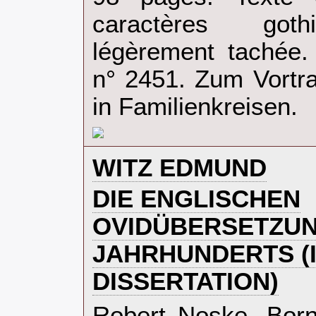
caractères goth
légèrement tachée. 
n° 2451. Zum Vortr
in Familienkreisen.‎
‎WITZ EDMUND‎
‎DIE ENGLISCHEN
OVIDÜBERSETZUN
JAHRHUNDERTS (
DISSERTATION)‎
‎Robert Noske, Born