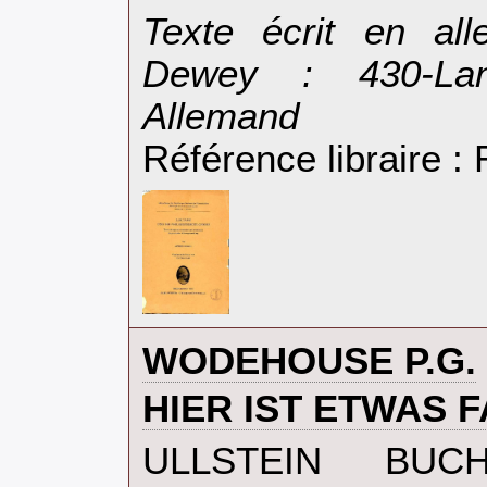
‎Texte écrit en all
Dewey : 430-Lan
Allemand‎
Référence libraire 
‎WODEHOUSE P.G.‎
‎HIER IST ETWAS F
‎ULLSTEIN BUCH