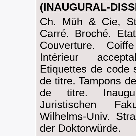
(INAUGURAL-DISS
‎Ch. Müh & Cie, St
Carré. Broché. Eta
Couverture. Coif
Intérieur accep
Etiquettes de code 
de titre. Tampons d
de titre. Inaugur
Juristischen Fak
Wilhelms-Univ. Str
der Doktorwürde.‎