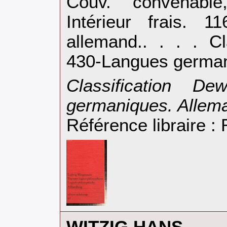
Couv. convenable,
Intérieur frais. 
allemand.. . . . C
430-Langues german
‎Classification D
germaniques. Allema
Référence libraire 
‎WITZIG HANS‎