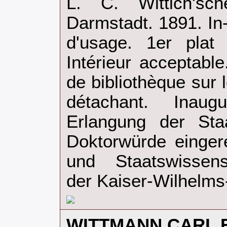
‎L. C. Wittich'sch
Darmstadt. 1891. In
d'usage. 1er plat
Intérieur acceptab
de bibliothèque sur l
détachant. Inaugur
Erlangung der Staa
Doktorwürde einger
und Staatswissensc
der Kaiser-Wilhelms-
‎WITTMANN CARL F