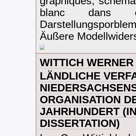
graphiques, schémas
blanc dans e
Darstellungsporble
Äußere Modellwiders
‎WITTICH WERNER‎
‎LÄNDLICHE VER
NIEDERSACHSEN
ORGANISATION DE
JAHRHUNDERT (I
DISSERTATION)‎