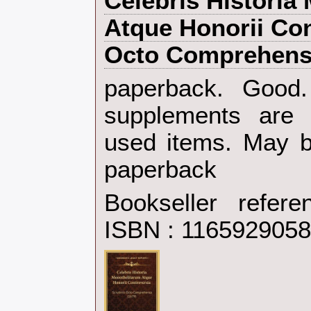
‎Celebris Histori
Atque Honorii Con
Octo Comprehensa 
‎paperback. Goo
supplements are 
used items. May b
paperback‎
Bookseller refer
ISBN : 116592905