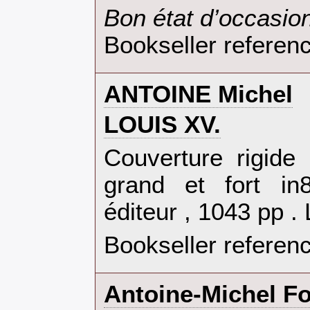
‎Bon état d’occasion
Bookseller referen
‎ANTOINE Michel‎
‎LOUIS XV.‎
‎Couverture rigid
grand et fort in8
éditeur , 1043 pp .
Bookseller referen
‎Antoine-Michel F