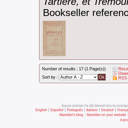
Tartière, et Trémoui
Bookseller referenc
Number of results : 17 (1 Page(s))
Recei
Down
Sort by :
RSS 
Aucun animal n'a été blessé lors la concept
|
|
|
|
|
English
Español
Português
Italiano
Deutsch
França
-
Marelibri's blog
Marelibri on your website
A pro