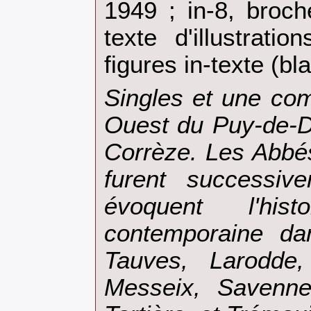
1949 ; in-8, broch
texte d'illustrati
figures in-texte (bl
‎Singles et une c
Ouest du Puy-de-Dô
Corrèze. Les Abbé
furent successiv
évoquent l'hi
contemporaine da
Tauves, Larodde,
Messeix, Savenne