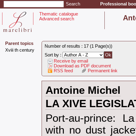
Professional boo
Thematic catalogue
‎Ant
Advanced search
Parent topics
Number of results : 17 (1 Page(s))
‎Xviii th century‎
Sort by :
Receive by email
Download as PDF document
RSS feed
Permanent link
‎Antoine Michel‎
‎LA XIVE LEGISLA
‎Port-au-prince: 
with no dust jacket