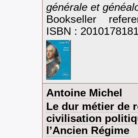
générale et généalo
Bookseller refe
ISBN : 201017818
‎Antoine Michel‎
‎Le dur métier de r
civilisation polit
l’Ancien Régime‎