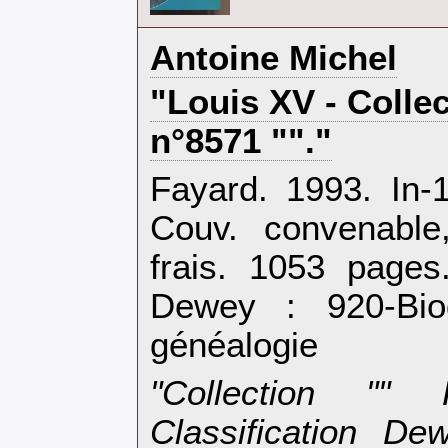
‎Antoine Michel‎
‎"Louis XV - Collec
n°8571 ""."‎
‎Fayard. 1993. In-
Couv. convenable,
frais. 1053 pages.
Dewey : 920-Bio
généalogie‎
‎"Collection ""
Classification De