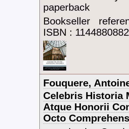
paperback‎
Bookseller refer
ISBN : 114488088
‎Fouquere, Antoine
‎Celebris Histori
Atque Honorii Con
Octo Comprehensa 