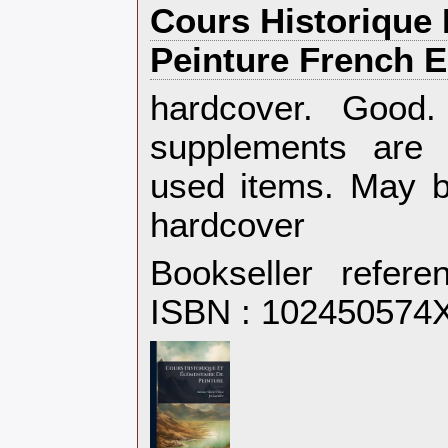
‎Cours Historique
Peinture French Ed
‎hardcover. Goo
supplements are 
used items. May b
hardcover‎
Bookseller refer
ISBN : 102450574