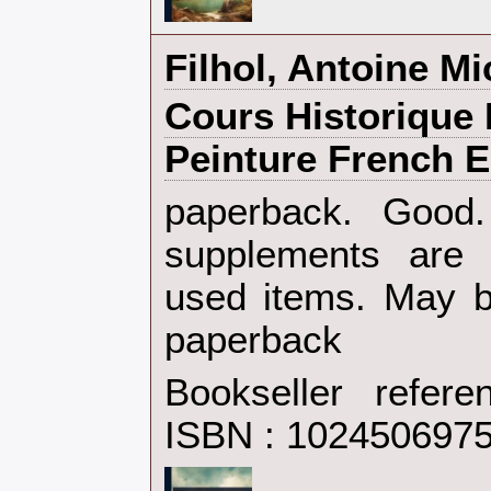
‎Filhol, Antoine Mi
‎Cours Historique
Peinture French Ed
‎paperback. Goo
supplements are 
used items. May b
paperback‎
Bookseller refer
ISBN : 102450697