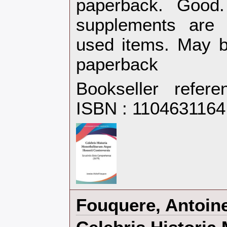
‎paperback. Goo
supplements are 
used items. May b
paperback‎
Bookseller refer
ISBN : 110463116
‎Fouquere, Antoine