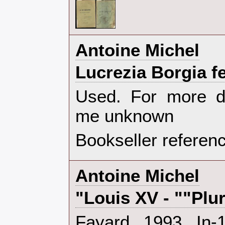
‎Antoine Michel‎
‎Lucrezia Borgia f
‎Used. For more d
me unknown‎
Bookseller referen
‎Antoine Michel‎
‎"Louis XV - ""Plur
‎Fayard. 1993. In-