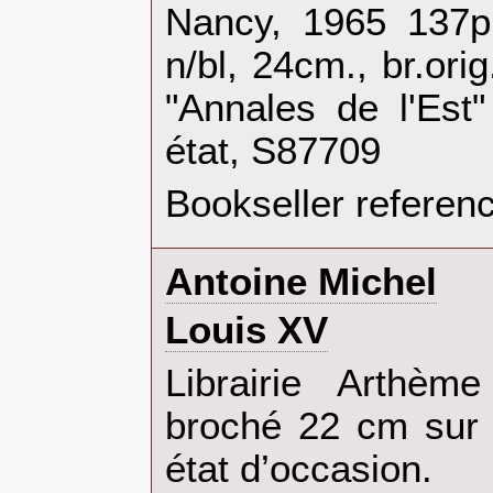
‎Nancy, 1965 137
n/bl, 24cm., br.orig
"Annales de l'Est
état, S87709‎
Bookseller referen
‎Antoine Michel‎
‎Louis XV‎
‎Librairie Arthè
broché 22 cm sur
état d’occasion.‎