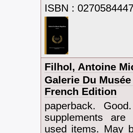
ISBN : 027058444
‎Filhol, Antoine Mi
‎Galerie Du Musé
French Edition‎
‎paperback. Goo
supplements are 
used items. May b