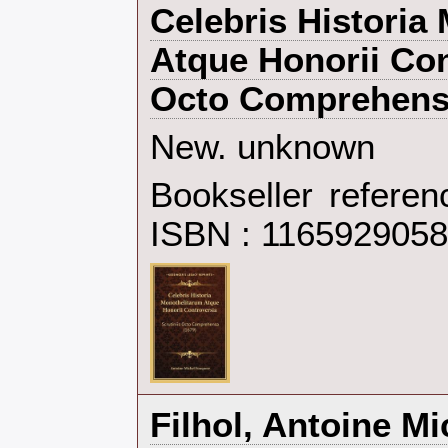
‎Celebris Histori
Atque Honorii Con
Octo Comprehensa
‎New. unknown‎
Bookseller refere
ISBN : 116592905
‎Filhol, Antoine Mi