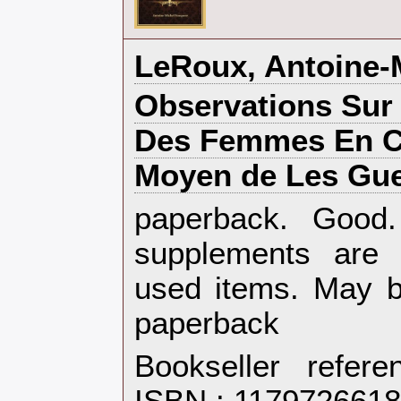
‎LeRoux, Antoine-M
‎Observations Sur
Des Femmes En C
Moyen de Les Guer
‎paperback. Goo
supplements are 
used items. May b
paperback‎
Bookseller refer