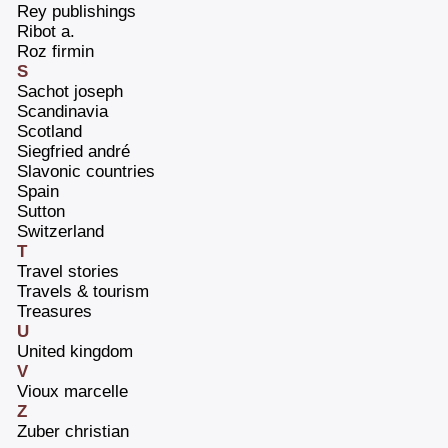
‎Rey publishings‎
‎Ribot a.‎
‎Roz firmin‎
S
‎Sachot joseph‎
‎Scandinavia‎
‎Scotland‎
‎Siegfried andré‎
Slavonic countries
‎Spain‎
‎Sutton‎
‎Switzerland‎
T
‎Travel stories‎
‎Travels & tourism‎
‎Treasures‎
U
‎United kingdom‎
V
‎Vioux marcelle‎
Z
‎Zuber christian‎