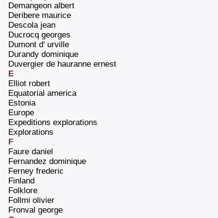
‎Demangeon albert‎
‎Deribere maurice‎
‎Descola jean‎
‎Ducrocq georges‎
‎Dumont d' urville‎
‎Durandy dominique‎
‎Duvergier de hauranne ernest‎
E
‎Elliot robert‎
‎Equatorial america‎
‎Estonia‎
‎Europe‎
‎Expeditions explorations‎
‎Explorations‎
F
‎Faure daniel‎
‎Fernandez dominique‎
‎Ferney frederic‎
‎Finland‎
‎Folklore‎
‎Follmi olivier‎
‎Fronval george‎