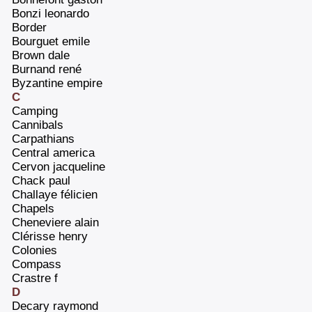
‎Bonzi leonardo‎
‎Border‎
‎Bourguet emile‎
‎Brown dale‎
‎Burnand rené‎
‎Byzantine empire‎
C
‎Camping‎
‎Cannibals‎
‎Carpathians‎
‎Central america‎
‎Cervon jacqueline‎
‎Chack paul‎
‎Challaye félicien‎
‎Chapels‎
‎Cheneviere alain‎
‎Clérisse henry‎
‎Colonies‎
‎Compass‎
‎Crastre f‎
D
‎Decary raymond‎