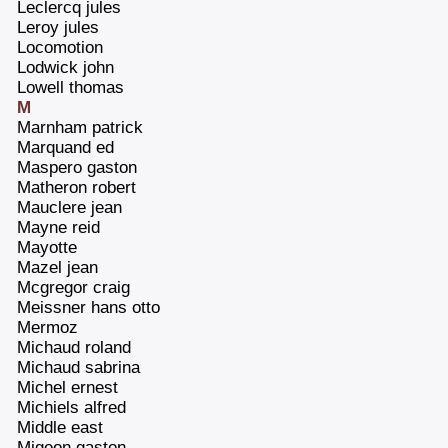
‎Leclercq jules‎
‎Leroy jules‎
‎Locomotion‎
‎Lodwick john‎
‎Lowell thomas‎
M
‎Marnham patrick‎
‎Marquand ed‎
‎Maspero gaston‎
‎Matheron robert‎
‎Mauclere jean‎
‎Mayne reid‎
‎Mayotte‎
‎Mazel jean‎
‎Mcgregor craig‎
‎Meissner hans otto‎
‎Mermoz‎
‎Michaud roland‎
‎Michaud sabrina‎
‎Michel ernest‎
‎Michiels alfred‎
‎Middle east‎
‎Migeon gaston‎