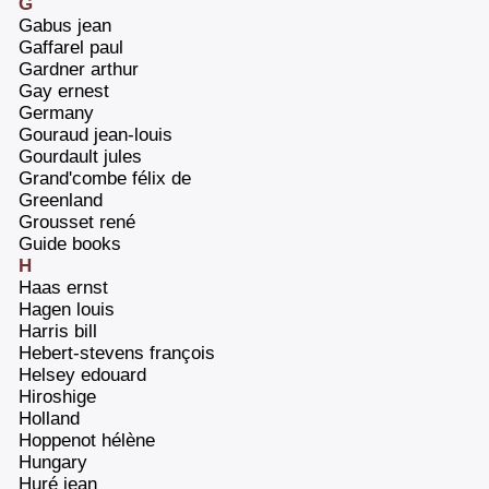
G
‎Gabus jean‎
‎Gaffarel paul‎
‎Gardner arthur‎
‎Gay ernest‎
‎Germany‎
‎Gouraud jean-louis‎
‎Gourdault jules‎
‎Grand'combe félix de‎
‎Greenland‎
‎Grousset rené‎
‎Guide books‎
H
‎Haas ernst‎
‎Hagen louis‎
‎Harris bill‎
‎Hebert-stevens françois‎
‎Helsey edouard‎
‎Hiroshige‎
‎Holland‎
‎Hoppenot hélène‎
‎Hungary‎
‎Huré jean‎