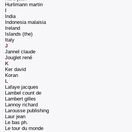
‎Hurlimann martin‎
I
‎India‎
‎Indonesia malaisia‎
‎Ireland‎
Islands (the)
‎Italy‎
J
‎Jannel claude‎
‎Jouglet rené‎
K
‎Ker david‎
‎Koran‎
L
‎Lafaye jacques ‎
‎Lambel count de‎
‎Lambert gilles‎
‎Lannoy richard‎
‎Larousse publishing‎
‎Laur jean‎
‎Le bas ph.‎
‎Le tour du monde‎