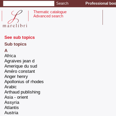
Professional boo
Thematic catalogue
Advanced search
See sub topics
Sub topics
A
‎Africa‎
‎Agraives jean d‎
‎Amerique du sud‎
‎Améro constant‎
‎Anger henry‎
‎Apollonius of rhodes‎
‎Arabic‎
‎Arthaud publishing‎
‎Asia - orient‎
‎Assyria‎
‎Atlantis‎
‎Austria‎