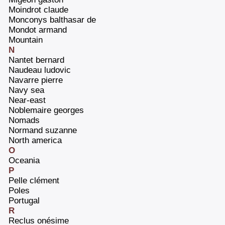
‎Moindrot claude‎
‎Monconys balthasar de‎
‎Mondot armand‎
‎Mountain‎
N
‎Nantet bernard‎
‎Naudeau ludovic‎
‎Navarre pierre‎
Navy sea
‎Near-east‎
‎Noblemaire georges‎
‎Nomads‎
‎Normand suzanne‎
‎North america‎
O
‎Oceania‎
P
‎Pelle clément‎
‎Poles‎
‎Portugal‎
R
‎Reclus onésime‎