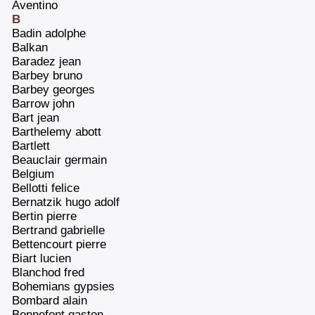
‎Aventino‎
B
‎Badin adolphe‎
‎Balkan‎
‎Baradez jean‎
‎Barbey bruno‎
‎Barbey georges‎
‎Barrow john‎
‎Bart jean ‎
‎Barthelemy abott‎
‎Bartlett‎
‎Beauclair germain‎
‎Belgium‎
‎Bellotti felice‎
‎Bernatzik hugo adolf‎
‎Bertin pierre‎
‎Bertrand gabrielle‎
‎Bettencourt pierre‎
‎Biart lucien‎
‎Blanchod fred‎
‎Bohemians gypsies‎
‎Bombard alain‎
‎Bonnefont gaston‎