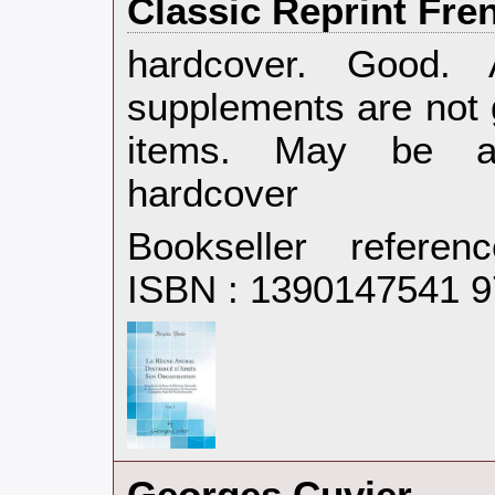
Classic Reprint Fren
‎hardcover. Good.
supplements are not 
items. May be an
hardcover‎
Bookseller refere
ISBN : 1390147541 
‎Georges Cuvier‎