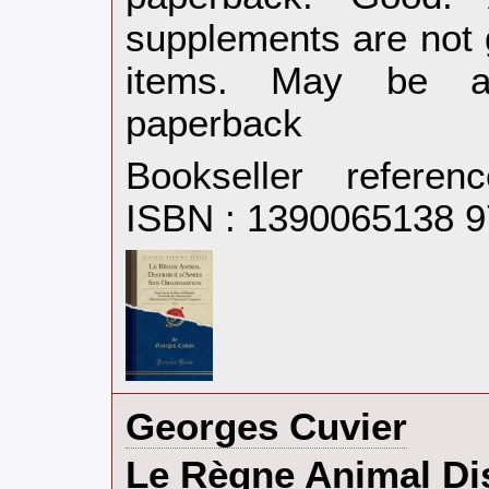
supplements are not 
items. May be an
paperback‎
Bookseller refere
ISBN : 1390065138 
‎Georges Cuvier‎
‎Le Règne Animal Di