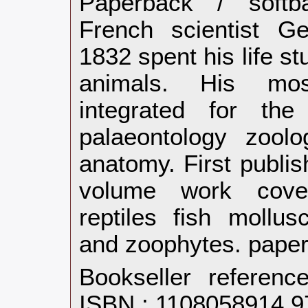
‎Paperback / soft
French scientist G
1832 spent his life s
animals. His most
integrated for the
palaeontology zool
anatomy. First publis
volume work cove
reptiles fish mollus
and zoophytes. paper
Bookseller referen
ISBN : 1108058914 