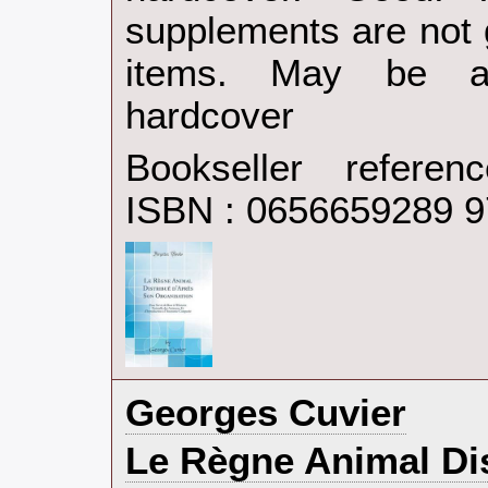
supplements are not 
items. May be an
hardcover‎
Bookseller refere
ISBN : 0656659289 
‎Georges Cuvier‎
‎Le Règne Animal Di