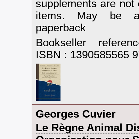
supplements are not 
items. May be an
paperback‎
Bookseller refere
ISBN : 1390585565 
‎Georges Cuvier‎
‎Le Règne Animal Di