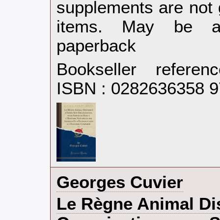
supplements are not 
items. May be an
paperback‎
Bookseller refere
ISBN : 0282636358 
‎Georges Cuvier‎
‎Le Règne Animal Di