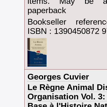
items. May be an
paperback‎
Bookseller refere
ISBN : 1390450872 
‎Georges Cuvier‎
‎Le Règne Animal Di
Organisation Vol. 3:
Base à l'Histoire N