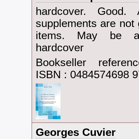
‎hardcover. Good.
supplements are not 
items. May be an
hardcover‎
Bookseller refere
ISBN : 0484574698 
‎Georges Cuvier‎