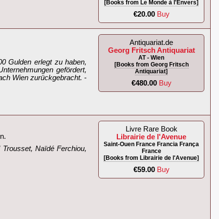
[Books from Le Monde à l'Envers]
€20.00
Buy
Antiquariat.de
Georg Fritsch Antiquariat
AT - Wien
000 Gulden erlegt zu haben,
[Books from Georg Fritsch
 Unternehmungen gefördert,
Antiquariat]
ach Wien zurückgebracht. -
€480.00
Buy
Livre Rare Book
.‎
Librairie de l'Avenue
Saint-Ouen France Francia França
 Trousset, Naïdé Ferchiou,
France
[Books from Librairie de l'Avenue]
€59.00
Buy