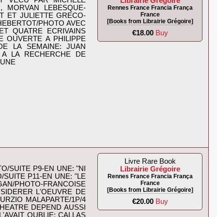
NT VECU PAR MICHELE
Librairie Grégoire
R, MORVAN LEBESQUE-
Rennes France Francia França
France
T ET JULIETTE GRECO-
[Books from Librairie Grégoire]
 HEBERTOT/PHOTO AVEC
ET QUATRE ECRIVAINS
€18.00
Buy
 OUVERTE A PHILIPPE
DE LA SEMAINE: JUAN
T A LA RECHERCHE DE
UNE‎
Livre Rare Book
/SUITE P9-EN UNE: "NI
Librairie Grégoire
SUITE P11-EN UNE: "LE
Rennes France Francia França
France
GAN/PHOTO-FRANCOISE
[Books from Librairie Grégoire]
SIDERER L'OEUVRE DE
URZIO MALAPARTE/1P/4
€20.00
Buy
THEATRE DEPEND AUSSI
AVAIT OUBLIE: CALLAS