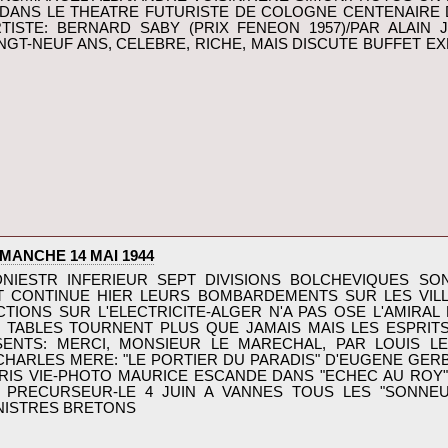
-DANS LE THEATRE FUTURISTE DE COLOGNE CENTENAIRE
TISTE: BERNARD SABY (PRIX FENEON 1957)/PAR ALAIN 
NGT-NEUF ANS, CELEBRE, RICHE, MAIS DISCUTE BUFFET EX
MANCHE 14 MAI 1944‎
 DNIESTR INFERIEUR SEPT DIVISIONS BOLCHEVIQUES SO
T CONTINUE HIER LEURS BOMBARDEMENTS SUR LES VILL
TIONS SUR L'ELECTRICITE-ALGER N'A PAS OSE L'AMIRAL
S TABLES TOURNENT PLUS QUE JAMAIS MAIS LES ESPRI
SENTS: MERCI, MONSIEUR LE MARECHAL, PAR LOUIS LE
 CHARLES MERE: "LE PORTIER DU PARADIS" D'EUGENE GER
S VIE-PHOTO MAURICE ESCANDE DANS "ECHEC AU ROY" DE
 PRECURSEUR-LE 4 JUIN A VANNES TOUS LES "SONNEU
ISTRES BRETONS‎