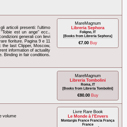
MareMagnum
 articoli presenti: l'ultimo
Libreria Sephora
"Tobie est un ange" ecc..
Foligno, IT
[Books from Libreria Sephora]
ondizioni generali con lievi
rare fioriture. Pagina 9 e 11
€7.00
Buy
 the last Clipper, Moscow,
nt information of actuality
 Binding in fair conditions.
MareMagnum
Libreria Tombolini
Roma, IT
[Books from Libreria Tombolini]
€80.00
Buy
Livre Rare Book
e volume‎
Le Monde à l'Envers
Montargis France Francia França
France