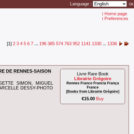
Language :
Home page
I
Preferences
I
[1]
2
3
4
5
6
7
...
196
385
574
763
952
1141
1330
...
1336
RE DE RENNES-SAISON
Livre Rare Book
Librairie Grégoire
GETTE SIMON, MIGUEL
Rennes France Francia França
France
ARCELLE DESSY-PHOTO
[Books from Librairie Grégoire]
€15.00
Buy