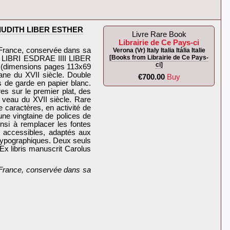
R IUDITH LIBER ESTHER
Livre Rare Book
Librairie de Ce Pays-ci
e France, conservée dans sa
Verona (Vr) Italy Italia Itália Italie
[Books from Librairie de Ce Pays-
 LIBRI ESDRAE IIII LIBER
ci]
 (dimensions pages 113x69
vane du XVII siècle. Double
€700.00
Buy
ts de garde en papier blanc.
es sur le premier plat, des
 veau du XVII siècle. Rare
caractères, en activité de
une vingtaine de polices de
nsi à remplacer les fontes
ix accessibles, adaptés aux
s typographiques. Deux seuls
Ex libris manuscrit Carolus
e France, conservée dans sa