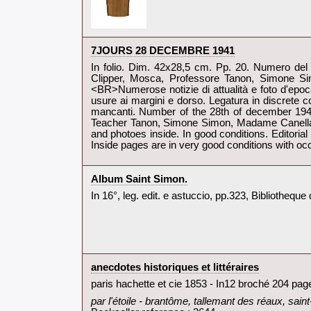
‎7JOURS 28 DECEMBRE 1941‎
‎In folio. Dim. 42x28,5 cm. Pp. 20. Numero del 28
Clipper, Mosca, Professore Tanon, Simone Si
<BR>Numerose notizie di attualità e foto d'epoca
usure ai margini e dorso. Legatura in discrete con
mancanti. Number of the 28th of december 1941
Teacher Tanon, Simone Simon, Madame Canella, F
and photoes inside. In good conditions. Editorial
Inside pages are in very good conditions with oc
‎Album Saint Simon.‎
‎In 16°, leg. edit. e astuccio, pp.323, Bibliotheque 
‎anecdotes historiques et littéraires‎
‎paris hachette et cie 1853 - In12 broché 204 pag
‎par l'étoile - brantôme, tallemant des réaux, sai