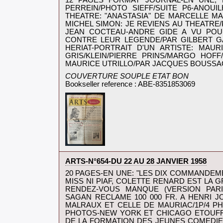
‎12 PAGES FORMAT JOURNAL-EN UNE;
PERREIN/PHOTO SIEFF/SUITE P6-ANOU
THEATRE: "ANASTASIA" DE MARCELLE M
MICHEL SIMON: JE REVIENS AU THEATRE
JEAN COCTEAU-ANDRE GIDE A VU POUR
CONTRE LEUR LEGENDE/PAR GILBERT G
HERIAT-PORTRAIT D'UN ARTISTE: MAU
GRIS/KLEIN/PIERRE PRINS/MARGO HOF
MAURICE UTRILLO/PAR JACQUES BOUSSAC
‎COUVERTURE SOUPLE ETAT BON‎
Bookseller reference : ABE-8351853069
‎ARTS-N°654-DU 22 AU 28 JANVIER 1958‎
‎20 PAGES-EN UNE: "LES DIX COMMANDEM
MISS NI PIAF, COLETTE RENARD EST LA 
RENDEZ-VOUS MANQUE (VERSION PARI
SAGAN RECLAME 100 000 FR. A HENRI
MALRAUX ET CELLE DE MAURIAC/1P/4 PH
PHOTOS-NEW YORK ET CHICAGO ETOUFFE
DE LA FORMATION DES JEUNES COMEDIEN