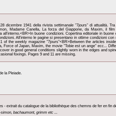
 dicembre 1941 della rivista settimanale "7jours" di attualità. Tra gli
mon, Madame Canella, La forza del Giappone, da Maxim, il film 
 all'interno.<BR>In buone condizioni. Copertina editoriale in buone c
dizioni. All'interno le pagine si presentano in ottime condizioni con 
 of the weekly magazine "7jours"<BR>Between the articles inside:
orce of Japan, Maxim, the movie "Tobie est un ange" ecc... Differe
 cover in good general conditions slightly worn in the edges and spine.
casional foxings. Pages 9 and 11 are missing.‎
de la Pleiade.‎
es - extrait du catalogue de la bibliothèque des chemns de fer en fin d
nt-simon, bachaumont, grimm etc ...‎