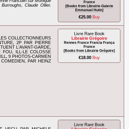
erine Francblin sur Monique
France
 Burroughs, Claude Ollier.
[Books from Librairie-Galerie
Emmanuel Hutin]
€25.00
Buy
Livre Rare Book
 LES COLLECTIONNEURS
Librairie Grégoire
NTURE, 2P PAR PIERRE
Rennes France Francia França
France
 TUENT L'AVANT-GARDE,
[Books from Librairie Grégoire]
FOU, ILL-LE COLOSSE
2ILL, 9 PHOTOS-CARMEN
€18.00
Buy
 COMEDIEN, PAR HEINZ
Livre Rare Book