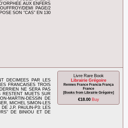
 D'ORPHEE AUX ENFERS
JOUFFROY/DEMI PAGE/2
POSE SON "CAS" EN 130
Livre Rare Book
NT DECIMEES PAR LES
Librairie Grégoire
ES FRANCAISES TROIS
Rennes France Francia França
France
 DERRIEN NE SERA PAS
[Books from Librairie Grégoire]
TS RESTENT MUETS SUR
ON-MARTIN-DESSIN DE
€18.00
Buy
BER, MICHEL SIMON-LES
 J.P. PAULIN-P3: LES
RS" DE BINIOU ET DE