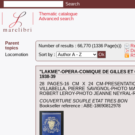
Thematic catalogue
Advanced search
Parent
Number of results : 66,770 (1336 Page(s))
Re
topics
Do
‎Locomotion‎
Sort by :
RS
‎"LAKME"-OPERA-COMIQUE DE GILLES E
1938-39‎
‎28 PAGES-16 CM X 24 CM-PRESENTAT
VILLABELLA, PIERRE SAVIGNOL-PHOTO
ROBERT LEROY-PHOTO JEANNE NEYRAL-R
‎COUVERTURE SOUPLE ETAT TRES BON‎
Bookseller reference : ABE-18690812978