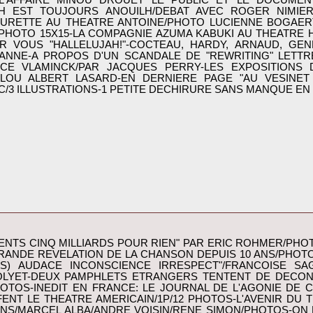
 L'AFFAIRE MINOU DROUET LE PUBLIC ET LE DOCUME
ILH EST TOUJOURS ANOUILH/DEBAT AVEC ROGER NIMIE
AURETTE AU THEATRE ANTOINE/PHOTO LUCIENNE BOGAER
/PHOTO 15X15-LA COMPAGNIE AZUMA KABUKI AU THEATRE
 VOUS "HALLELUJAH!"-COCTEAU, HARDY, ARNAUD, GEN
ANNE-A PROPOS D'UN SCANDALE DE "REWRITING" LETTRE
RICE VLAMINCK/PAR JACQUES PERRY-LES EXPOSITIONS 
F/LOU ALBERT LASARD-EN DERNIERE PAGE "AU VESINE
/3 ILLUSTRATIONS-1 PETITE DECHIRURE SANS MANQUE EN 
ENTS CINQ MILLIARDS POUR RIEN" PAR ERIC ROHMER/PHOTO
GRANDE REVELATION DE LA CHANSON DEPUIS 10 ANS/PHOTO/
S) AUDACE INCONSCIENCE IRRESPECT"/FRANCOISE SA
 JOLYET-DEUX PAMPHLETS ETRANGERS TENTENT DE DECON
OTOS-INEDIT EN FRANCE: LE JOURNAL DE L'AGONIE DE C
NT LE THEATRE AMERICAIN/1P/12 PHOTOS-L'AVENIR DU 
S/MARCEL ALBA/ANDRE VOISIN/RENE SIMON/PHOTOS-ON L'