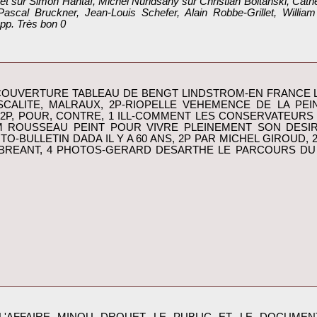
let sur Simon Hantaï, Michel Nuridsany sur Christian Boltanski, Cath
scal Bruckner, Jean-Louis Schefer, Alain Robbe-Grillet, William
pp. Très bon 0‎
EN COUVERTURE TABLEAU DE BENGT LINDSTROM-EN FRANCE
SCALITE, MALRAUX, 2P-RIOPELLE VEHEMENCE DE LA PEI
 2P, POUR, CONTRE, 1 ILL-COMMENT LES CONSERVATEURS
 ROUSSEAU PEINT POUR VIVRE PLEINEMENT SON DESIR 
O-BULLETIN DADA IL Y A 60 ANS, 2P PAR MICHEL GIROUD, 
. BREANT, 4 PHOTOS-GERARD DESARTHE LE PARCOURS DU