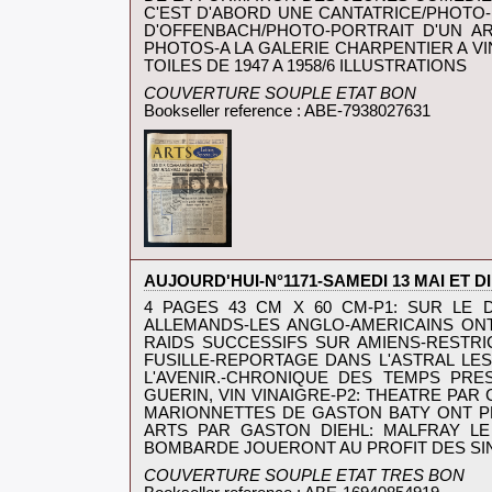
C'EST D'ABORD UNE CANTATRICE/PHOTO
D'OFFENBACH/PHOTO-PORTRAIT D'UN AR
PHOTOS-A LA GALERIE CHARPENTIER A VI
TOILES DE 1947 A 1958/6 ILLUSTRATIONS‎
‎COUVERTURE SOUPLE ETAT BON‎
Bookseller reference : ABE-7938027631
‎AUJOURD'HUI-N°1171-SAMEDI 13 MAI ET DI
‎4 PAGES 43 CM X 60 CM-P1: SUR LE
ALLEMANDS-LES ANGLO-AMERICAINS ON
RAIDS SUCCESSIFS SUR AMIENS-RESTRIC
FUSILLE-REPORTAGE DANS L'ASTRAL LE
L'AVENIR.-CHRONIQUE DES TEMPS PRE
GUERIN, VIN VINAIGRE-P2: THEATRE PAR
MARIONNETTES DE GASTON BATY ONT PRI
ARTS PAR GASTON DIEHL: MALFRAY LE
BOMBARDE JOUERONT AU PROFIT DES SIN
‎COUVERTURE SOUPLE ETAT TRES BON‎