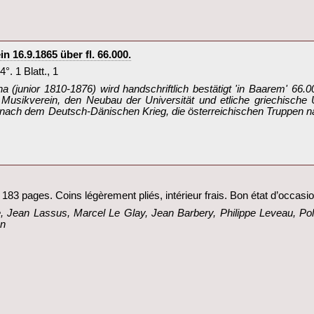
16.9.1865 über fl. 66.000.‎
. 1 Blatt., 1‎
 (junior 1810-1876) wird handschriftlich bestätigt 'in Baarem' 66.
 Musikverein, den Neubau der Universität und etliche griechische
nach dem Deutsch-Dänischen Krieg, die österreichischen Truppen n
183 pages. Coins légèrement pliés, intérieur frais. Bon état d’occasion
, Jean Lassus, Marcel Le Glay, Jean Barbery, Philippe Leveau, Pol
n‎