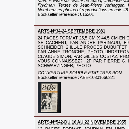
Marc Poinsot sur Walter de Maria, Catherine Mil
Frydman. Textes de Jean-Pierre Verheggen, Pa
Nombreuses photos et reproductions en noir. 48 
Bookseller reference : 016201
‎ARTS-N°34-24 SEPTEMBRE 1981‎
‎24 PAGES FORMAT 25,5 CM X 44,5 CM-
SE CACHENT, PAR ANDRE PARINAUD, FI
SCHNEIDER, 2 ILL-LE PROCES DUBUFFET,
PAR ANNE TRONCHE, PHOTO-LINDSTROM
CLAUDE SIMON, PAR GILLES COSTAZ, PHOT
VOUS CONNAISSEZ?., 2P PAR PIERRE G
SCHWARZINGER, PHOTO‎
‎COUVERTURE SOUPLE ETAT TRES BON‎
Bookseller reference : ABE-16301666321
‎ARTS-N°542-DU 16 AU 22 NOVEMBRE 1955‎