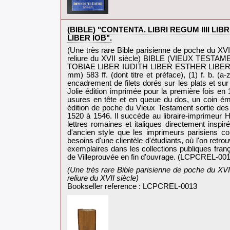
‎(BIBLE) "CONTENTA. LIBRI REGUM IIII LI
LIBER IOB".‎
‎(Une très rare Bible parisienne de poche du X
reliure du XVII siècle) BIBLE (VIEUX TEST
TOBIAE LIBER IUDITH LIBER ESTHER LIBER IOB".
mm) 583 ff. (dont titre et préface), (1) f. b.
encadrement de filets dorés sur les plats et sur
Jolie édition imprimée pour la première fois en
usures en tête et en queue du dos, un coin émo
édition de poche du Vieux Testament sortie des
1520 à 1546. Il succède au libraire-imprimeur H
lettres romaines et italiques directement insp
d'ancien style que les imprimeurs parisiens con
besoins d'une clientèle d'étudiants, où l'on retr
exemplaires dans les collections publiques fran
de Villeprouvée en fin d'ouvrage. (LCPCREL-0013
‎(Une très rare Bible parisienne de poche du X
reliure du XVII siècle)‎
Bookseller reference : LCPCREL-0013