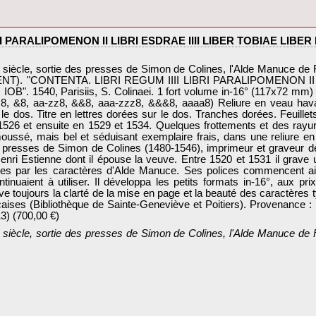
BRI PARALIPOMENON II LIBRI ESDRAE IIII LIBER TOBIAE LIBE
VI siècle, sortie des presses de Simon de Colines, l'Alde Manuce d
AMENT). "CONTENTA. LIBRI REGUM IIII LIBRI PARALIPOMENON II
 1540, Parisiis, S. Colinaei. 1 fort volume in-16° (117x72 mm)
 (a-z8, &8, aa-zz8, &&8, aaa-zzz8, &&&8, aaaa8) Reliure en veau ha
 le dos. Titre en lettres dorées sur le dos. Tranches dorées. Feuille
 1526 et ensuite en 1529 et 1534. Quelques frottements et des rayur
ussé, mais bel et séduisant exemplaire frais, dans une reliure en
 presses de Simon de Colines (1480-1546), imprimeur et graveur de 
enri Estienne dont il épouse la veuve. Entre 1520 et 1531 il grave 
irées par les caractères d'Alde Manuce. Ses polices commencent ai
tinuaient à utiliser. Il développa les petits formats in-16°, aux pr
ouve toujours la clarté de la mise en page et la beauté des caractère
çaises (Bibliothèque de Sainte-Geneviève et Poitiers). Provenance : 
) (700,00 €)‎
VI siècle, sortie des presses de Simon de Colines, l'Alde Manuce d