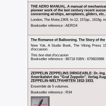
‎THE AERO MANUAL. A manual of mechanically-p
pioneer work of the last century recent succes
concerning airships, aeroplanes, gliders, etc...
‎London, The Motor,1909. In-12, 157pp., 161fig. int
Bookseller reference : AERO4
‎The Romance of Ballooning. The Story of the 
‎New Yok, A Studio Book, The Viking Press 197
d’occasion.‎
‎Très bon état d’occasion‎
Bookseller reference : 86718 ISBN : 670603988
‎ZEPPELIN ZEPPELINS DIRIGEABLE: Dr.-Ing. E.
Amerikafahrt des "Graf Zeppelin", Verlag Aug
ZEPPELIN-WELTFAHRTEN 1932-1933.‎
‎Ensemble de 5 volumes.‎
Bookseller reference : R34