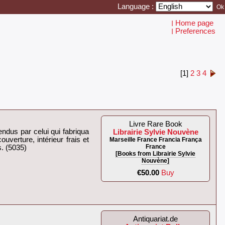
Language :
Home page
I
Preferences
I
[1]
2
3
4
Livre Rare Book
endus par celui qui fabriqua
Librairie Sylvie Nouvène
uverture, intérieur frais et
Marseille France Francia França
France
. (5035)‎
[Books from Librairie Sylvie
Nouvène]
€50.00
Buy
Antiquariat.de