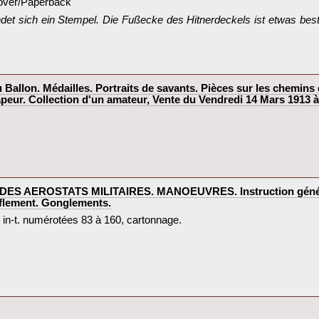
cover/Paperback‎
findet sich ein Stempel. Die Fußecke des Hitnerdeckels ist etwas be
lon. Médailles. Portraits de savants. Pièces sur les chemins d
peur. Collection d'un amateur, Vente du Vendredi 14 Mars 1913 à
ES AEROSTATS MILITAIRES. MANOEUVRES. Instruction généra
flement. Gonglements.‎
. in-t. numérotées 83 à 160, cartonnage.‎