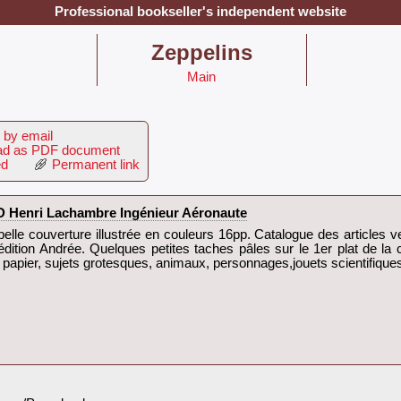
Professional bookseller's independent website
‎Zeppelins‎
Main
 by email
d as PDF document
ed
Permanent link
nri Lachambre Ingénieur Aéronaute‎
belle couverture illustrée en couleurs 16pp. Catalogue des articles v
ition Andrée. Quelques petites taches pâles sur le 1er plat de la co
papier, sujets grotesques, animaux, personnages,jouets scientifiques