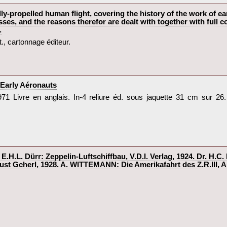
ropelled human flight, covering the history of the work of earl
ses, and the reasons therefor are dealt with together with full co
‎
., cartonnage éditeur.‎
Early Aéronauts‎
1 Livre en anglais. In-4 reliure éd. sous jaquette 31 cm sur 26
H.L. Dürr: Zeppelin-Luftschiffbau, V.D.I. Verlag, 1924. Dr. H.
ust Gcherl, 1928. A. WITTEMANN: Die Amerikafahrt des Z.R.III, A