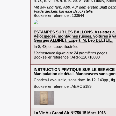
‎o. O., o. V., 1979. o. S. Gr.-8° Groß-Oktav, Soft
‎Mit s/w und farb. Abb. Auf dem ersten Blatt be
Vorderdeckels hat eine Druckstelle.‎
Bookseller reference : 100644
‎ESTAMPES SUR LES BALLONS. Assiettes au Bal
Vélocipèdes, montagnes russes, voitures à va
Georges ALBINET, Expert: M. Léo DELTEIL.‎
‎In-8, 43pp., couv. illustrée.‎
‎L'aérostation figure aux 24 premières pages.‎
Bookseller reference : ARR-126710839
‎INSTRUCTION PRATIQUE SUR LE SERVICE D
Manipulation de détail. Manoeuvres sans gon
‎Charles-Lavauzelle, sans date. In-12, 140pp., fig
Bookseller reference : AEROS189
‎La Vie Au Grand Air N°759 15 Mars 1913‎