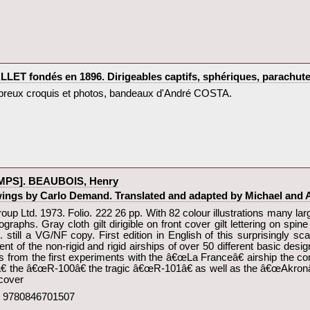
ET fondés en 1896. Dirigeables captifs, sphériques, parachutes, 
ombreux croquis et photos, bandeaux d'André COSTA.‎
MPS]. BEAUBOIS, Henry‎
ings by Carlo Demand. Translated and adapted by Michael and An
p Ltd. 1973. Folio. 222 26 pp. With 82 colour illustrations many lar
graphs. Gray cloth gilt dirigible on front cover gilt lettering on spin
. still a VG/NF copy. First edition in English of this surprisingly s
t of the non-rigid and rigid airships of over 50 different basic design
s from the first experiments with the â€œLa Franceâ€ airship the c
â€ the â€œR-100â€ the tragic â€œR-101â€ as well as the â€œAkr
cover‎
02 9780846701507