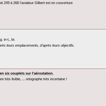
né 249 à 266 l'aviateur Gilbert est en couverture‎
in-t., br.‎
rès leurs emplacements, d'après leurs objectifs.‎
n six couplets sur l’aérostation.‎
re très lisible, ... ortographe très incertaine !‎