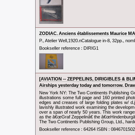
‎ZODIAC. Anciens établissements Maurice MALL
‎P., Atelier Well,1920.nCatalogue in-8, 32pp., n
Bookseller reference : DIRIG1
‎[AVIATION -- ZEPPELINS, DIRIGIBLES & BLI
‎Airships yesterday today and tomorrow. Draw
‎New York NY: The Two Continents Publishing Grou
illustrations some full page and 160 printed photo
edges and creases of large folding plates w/ d.j
lavishly illustrated work examining the developmen
over a span of nearly 50 years. This work range
as the â€œGraf Zeppelinâ€ the â€œHindenburg
The Two Continents Publishing Group, Ltd., hard
Bookseller reference : 64264 ISBN : 08467015