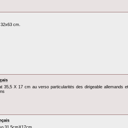
 32x63 cm.‎
çais‎
rmat 35,5 X 17 cm au verso particularités des dirigeable allemands et
ns‎
çais‎
erso 31,5cmX17cm‎