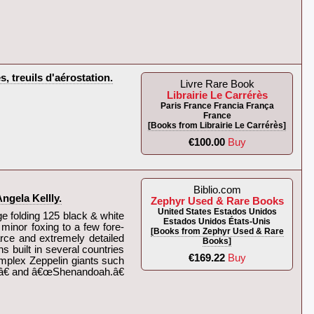
treuils d'aérostation.‎
Livre Rare Book
Librairie Le Carrérès
Paris France Francia França
France
[Books from Librairie Le Carrérès]
€100.00
Buy
Biblio.com
gela Kellly.‎
Zephyr Used & Rare Books
United States Estados Unidos
ge folding 125 black & white
Estados Unidos États-Unis
e minor foxing to a few fore-
[Books from Zephyr Used & Rare
carce and extremely detailed
Books]
s built in several countries
€169.22
Buy
omplex Zeppelin giants such
onâ€ and â€œShenandoah.â€