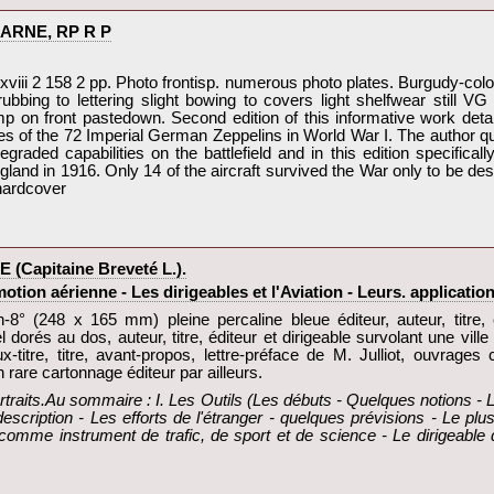
ARNE, RP R P‎
iii 2 158 2 pp. Photo frontisp. numerous photo plates. Burgudy-colou
rubbing to lettering slight bowing to covers light shelfwear still 
p on front pastedown. Second edition of this informative work deta
ties of the 72 Imperial German Zeppelins in World War I. The author q
raded capabilities on the battlefield and in this edition specificall
land in 1916. Only 14 of the aircraft survived the War only to be de
hardcover‎
(Capitaine Breveté L.).‎
otion aérienne - Les dirigeables et l'Aviation - Leurs. application
-8° (248 x 165 mm) pleine percaline bleue éditeur, auteur, titre, éd
l dorés au dos, auteur, titre, éditeur et dirigeable survolant une ville
titre, titre, avant-propos, lettre-préface de M. Julliot, ouvrages
rare cartonnage éditeur par ailleurs.‎
portraits.Au sommaire : I. Les Outils (Les débuts - Quelques notions - 
description - Les efforts de l'étranger - quelques prévisions - Le plus 
e comme instrument de trafic, de sport et de science - Le dirigeable