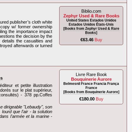
Biblio.com
Zephyr Used & Rare Books
United States Estados Unidos
red publisher’s cloth white
Estados Unidos États-Unis
VG copy w/ former ownership
[Books from Zephyr Used & Rare
iling the importance impact
Books]
uestions the decision by the
€63.46
Buy
y details the casualties and
stroyed afterwards or turned
Livre Rare Book
s‎
Bouquinerie Aurore
Belmesnil France Francia França
iteur et petite illustration
France
 dorés sur le plat supérieur,
[Books from Bouquinerie Aurore]
 consultés) - 378 pp.Coffes
€180.00
Buy
Le dirigeable "Lebaudy", son
lourd que l'air - la solution
 dans l'armée et la marine -