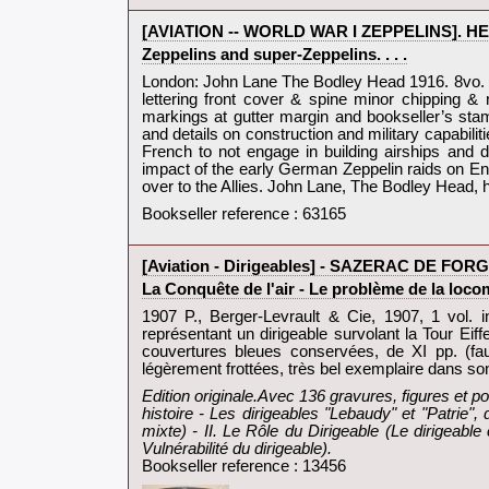
‎[AVIATION -- WORLD WAR I ZEPPELINS]. HE
‎Zeppelins and super-Zeppelins. . . .‎
‎London: John Lane The Bodley Head 1916. 8vo. xv
lettering front cover & spine minor chipping & 
markings at gutter margin and bookseller’s stam
and details on construction and military capabili
French to not engage in building airships and deg
impact of the early German Zeppelin raids on Eng
over to the Allies. John Lane, The Bodley Head, 
Bookseller reference : 63165
‎[Aviation - Dirigeables] - SAZERAC DE FORGE 
‎La Conquête de l'air - Le problème de la locom
‎1907 P., Berger-Levrault & Cie, 1907, 1 vol. in
représentant un dirigeable survolant la Tour Eiffe
couvertures bleues conservées, de XI pp. (faux-
légèrement frottées, très bel exemplaire dans son 
‎Edition originale.Avec 136 gravures, figures et 
histoire - Les dirigeables "Lebaudy" et "Patrie", 
mixte) - II. Le Rôle du Dirigeable (Le dirigeabl
Vulnérabilité du dirigeable).‎
Bookseller reference : 13456