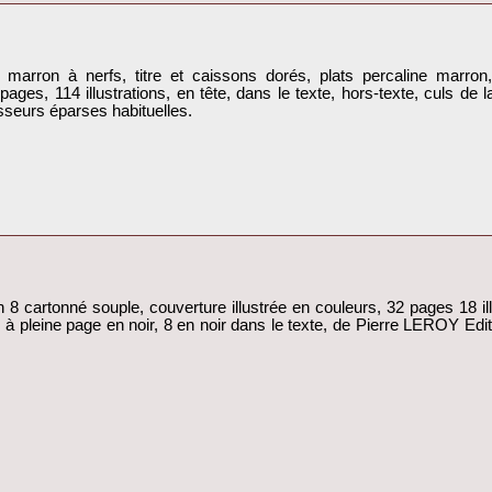
in marron à nerfs, titre et caissons dorés, plats percaline marron,
8 pages, 114 illustrations, en tête, dans le texte, hors-texte, culs 
seurs éparses habituelles.‎
 cartonné souple, couverture illustrée en couleurs, 32 pages 18 illu
2 à pleine page en noir, 8 en noir dans le texte, de Pierre LEROY Edi