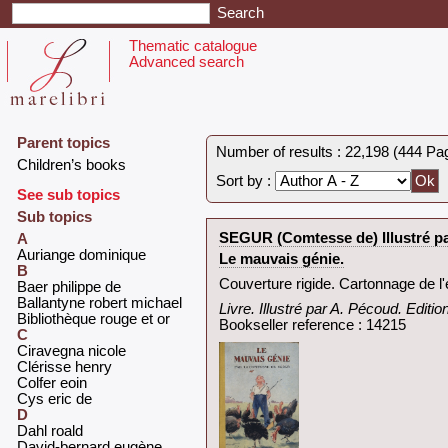
Thematic catalogue
Advanced search
Parent topics
Number of results : 22,198 (444 Pa
‎Children’s books‎
Sort by :
See sub topics
Sub topics
‎SEGUR (Comtesse de) Illustré pa
A
‎Auriange dominique‎
‎Le mauvais génie.‎
B
‎Couverture rigide. Cartonnage de l'
‎Baer philippe de‎
‎Ballantyne robert michael‎
‎Livre. Illustré par A. Pécoud. Editi
‎Bibliothèque rouge et or‎
Bookseller reference : 14215
C
‎Ciravegna nicole‎
‎Clérisse henry‎
‎Colfer eoin‎
‎Cys eric de‎
D
‎Dahl roald‎
‎David-bernard eugène‎