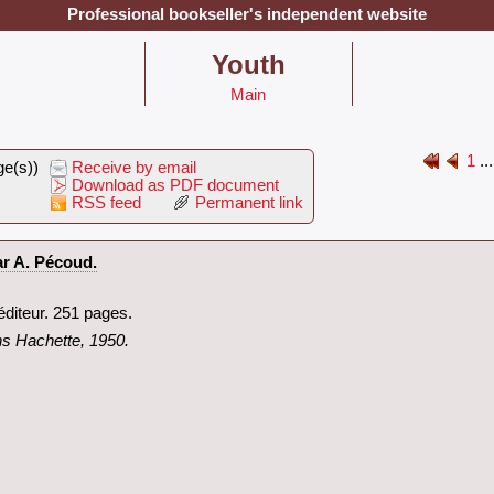
Professional bookseller's independent website
‎Youth‎
Main
1
..
ge(s))
Receive by email
Download as PDF document
RSS feed
Permanent link
r A. Pécoud.‎
éditeur. 251 pages.‎
ons Hachette, 1950.‎