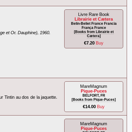
Livre Rare Book
Librairie et Cætera
Belin-Beliet France Francia
França France
[Books from Librairie et
ge et Or. Dauphine), 1960.‎
Cætera]
€7.20
Buy
MareMagnum
Pique-Puces
BELFORT, FR
ur Tintin au dos de la jaquette.
[Books from Pique-Puces]
€14.00
Buy
MareMagnum
Pique-Puces