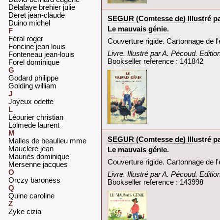
‎Delafaye brehier julie‎
‎Deret jean-claude‎
‎SEGUR (Comtesse de) Illustré pa
‎Duino michel‎
‎Le mauvais génie.‎
F
‎Féral roger‎
‎Couverture rigide. Cartonnage de l'
‎Foncine jean louis‎
‎Livre. Illustré par A. Pécoud. Editi
‎Fonteneau jean-louis‎
Bookseller reference : 141842
‎Forel dominique ‎
G
‎Godard philippe‎
‎Golding william‎
J
‎Joyeux odette‎
L
‎Léourier christian‎
‎Lolmede laurent‎
M
‎SEGUR (Comtesse de) Illustré pa
‎Malles de beaulieu mme‎
‎Mauclere jean‎
‎Le mauvais génie.‎
‎Mauriès dominique‎
‎Couverture rigide. Cartonnage de l'
‎Mersenne jacques‎
O
‎Livre. Illustré par A. Pécoud. Editi
‎Orczy baroness‎
Bookseller reference : 143998
Q
‎Quine caroline‎
Z
‎Zyke cizia ‎