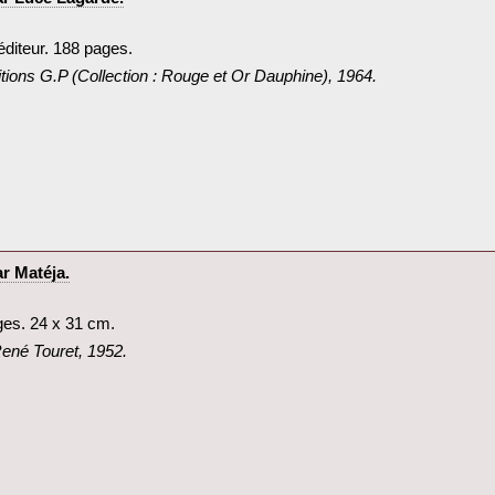
éditeur. 188 pages.‎
ditions G.P (Collection : Rouge et Or Dauphine), 1964.‎
r Matéja.‎
ges. 24 x 31 cm.‎
 René Touret, 1952.‎