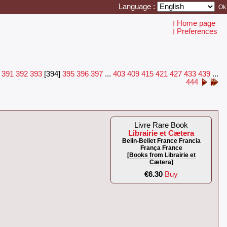
Language :
Home page
I
Preferences
I
.
391
392
393
[394]
395
396
397
...
403
409
415
421
427
433
439
...
444
Livre Rare Book
Librairie et Cætera
Belin-Beliet France Francia
França France
[Books from Librairie et
Cætera]
€6.30
Buy