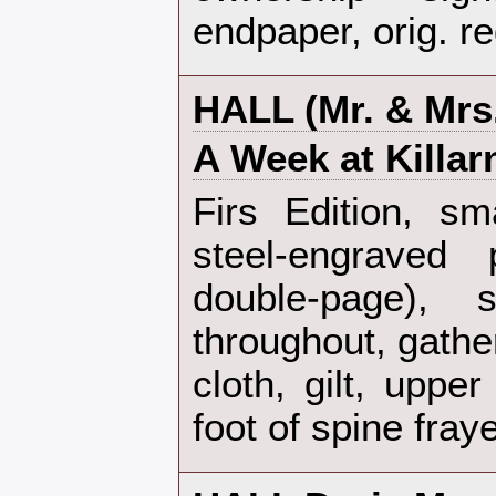
endpaper, orig. red
‎HALL (Mr. & Mrs.
‎A Week at Killarn
‎Firs Edition, sm
steel-engraved
double-page), 
throughout, gatheri
cloth, gilt, uppe
foot of spine fraye