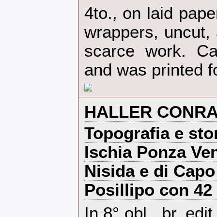
‎4to., on laid pape
wrappers, uncut,
scarce work. Ca
and was printed for
‎HALLER CONRAD 
‎Topografia e stor
Ischia Ponza Ve
Nisida e di Cap
Posillipo con 42 
‎In 8° obl., br. edi