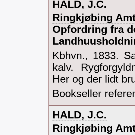
‎HALD, J.C.‎
‎Ringkjøbing Amt
Opfordring fra d
Landhuusholdnin
‎Kbhvn., 1833. S
kalv. Rygforgyld
Her og der lidt bru
Bookseller refere
‎HALD, J.C.‎
‎Ringkjøbing Amt