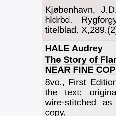
‎Kjøbenhavn, J.D
hldrbd. Rygforg
titelblad. X,289,(2)
‎HALE Audrey‎
‎The Story of Fl
NEAR FINE COP
‎8vo., First Editi
the text; origin
wire-stitched as
copy.‎