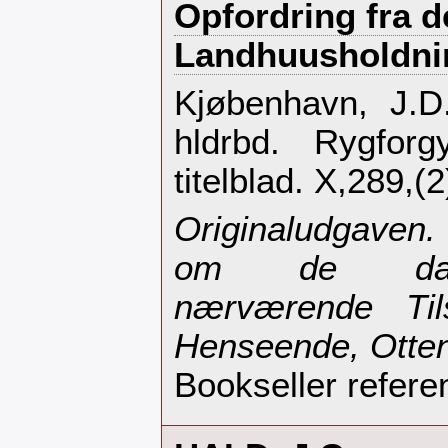
Opfordring fra d
Landhuusholdnin
‎Kjøbenhavn, J.D
hldrbd. Rygforg
titelblad. X,289,(2)
‎Originaludgaven
om de dans
nærværende Til
Henseende, Otten
Bookseller refere