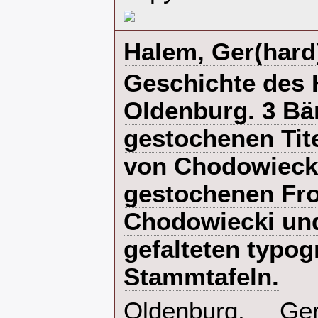
‎Halem, Ger(hard
‎Geschichte des
Oldenburg. 3 Bä
gestochenen Tite
von Chodowiecki
gestochenen Fro
Chodowiecki und
gefalteten typo
Stammtafeln.‎
‎Oldenburg, Ge