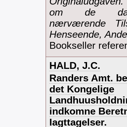
‎Originaludgaven
om de dans
nærværende Til
Henseende, Andet 
Bookseller refere
‎HALD, J.C.‎
‎Randers Amt. bes
det Kongelige
Landhuusholdni
indkomne Beretn
Iagttagelser.‎