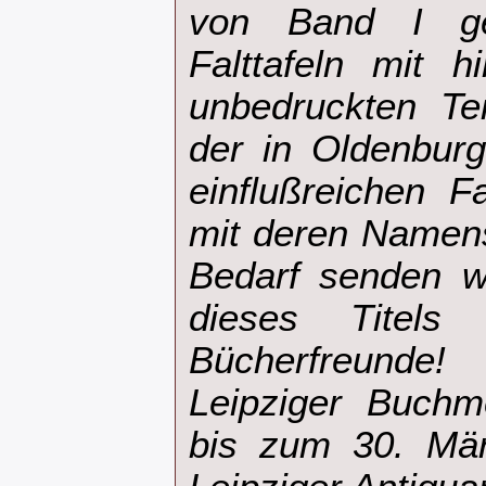
von Band I ge
Falttafeln mit h
unbedruckten Te
der in Oldenbur
einflußreichen F
mit deren Namens
Bedarf senden wi
dieses Titels
Bücherfreund
Leipziger Buchm
bis zum 30. Mär