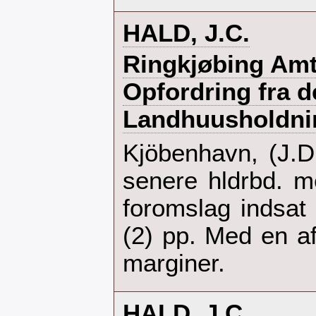
‎HALD, J.C.‎
‎Ringkjøbing Amt
Opfordring fra d
Landhuusholdnin
‎Kjöbenhavn, (J.
senere hldrbd. m
foromslag indsat 
(2) pp. Med en af
marginer.‎
‎HALD, J.C.‎