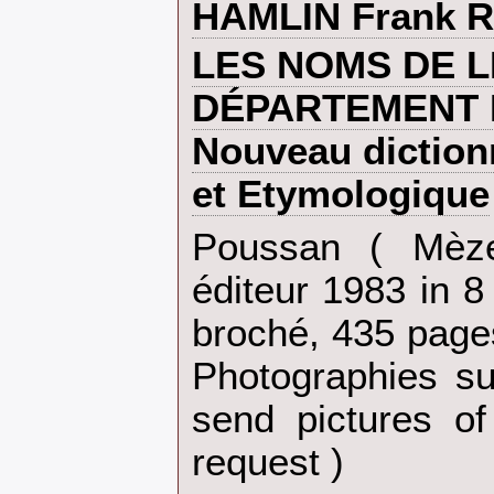
‎HAMLIN Frank R.
‎LES NOMS DE L
DÉPARTEMENT D
Nouveau diction
et Etymologique‎
‎Poussan ( Mèz
éditeur 1983 in 8
broché, 435 pages
Photographies s
send pictures of
request )‎