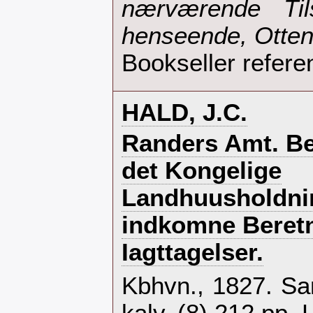
nærværende Til
henseende, Ottend
Bookseller refere
‎HALD, J.C.‎
‎Randers Amt. Bes
det Kongelige
Landhuusholdni
indkomne Beretn
Iagttagelser.‎
‎Kbhvn., 1827. Sa