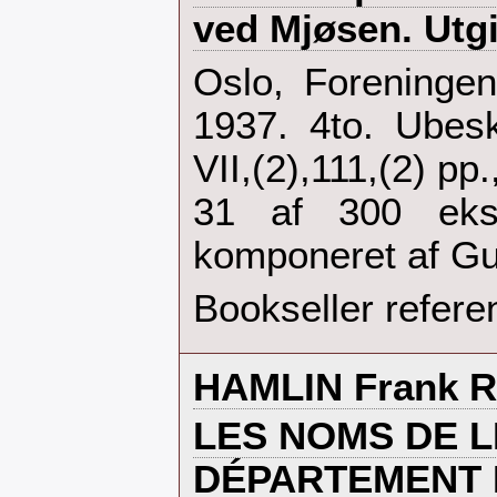
ved Mjøsen. Utgi
‎Oslo, Foreninge
1937. 4to. Ubesk
VII,(2),111,(2) pp.,
31 af 300 eks
komponeret af Gu
Bookseller refere
‎HAMLIN Frank R.
‎LES NOMS DE L
DÉPARTEMENT D