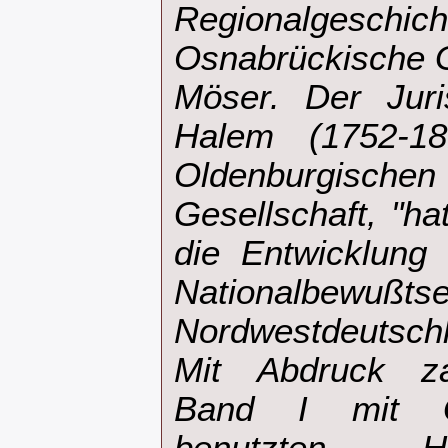
Regionalgeschich
Osnabrückische G
Möser. Der Jur
Halem (1752-18
Oldenburgisc
Gesellschaft, "ha
die Entwicklung
Nationalb
Nordwestdeutschl
Mit Abdruck za
Band I mit Q