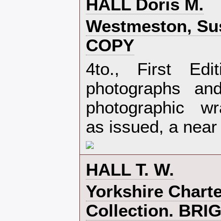
‎HALL Doris M.‎
‎Westmeston, S
COPY‎
‎4to., First Ed
photographs an
photographic wra
as issued, a near 
‎HALL T. W.‎
‎Yorkshire Chart
Collection. BRI