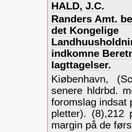
‎HALD, J.C.‎
‎Randers Amt. bes
det Kongelige
Landhuusholdni
indkomne Beretn
Iagttagelser.‎
‎Kiøbenhavn, (S
senere hldrbd. m
foromslag indsat 
pletter). (8),212 
margin på de først