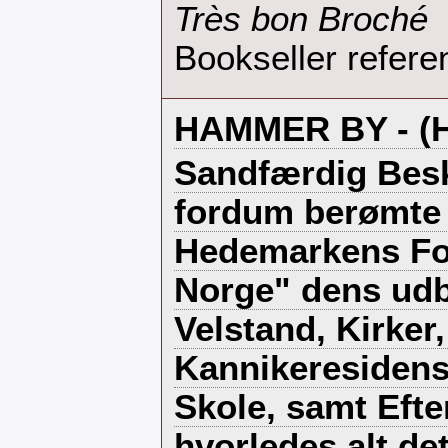
‎Très bon Broché‎
Bookseller refere
‎HAMMER BY - (
‎Sandfærdig Bes
fordum berømte
Hedemarkens Fo
Norge" dens udb
Velstand, Kirker,
Kannikeresidens
Skole, samt Eft
hvorledes alt det