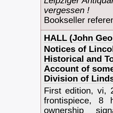
Leipziger Antiqua
vergessen !‎
Bookseller refere
‎HALL (John Geor
‎Notices of Linc
Historical and T
Account of some 
Division of Linds
‎First edition, vi
frontispiece, 8 
ownership sign