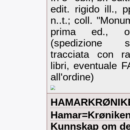
edit. rigido ill., 
n..t.; coll. "Monu
prima ed., o
(spedizione 
tracciata con r
libri, eventuale
all'ordine)‎
‎HAMARKRØNIKE
‎Hamar=Krøniken 
Kunnskap om de