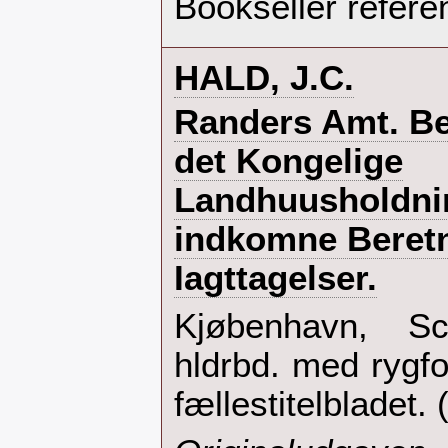
Bookseller refere
‎HALD, J.C.‎
‎Randers Amt. Bes
det Kongelige
Landhuusholdni
indkomne Beretn
Iagttagelser.‎
‎Kjøbenhavn, S
hldrbd. med rygf
fællestitelbladet. 