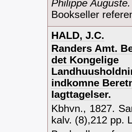
Philippe Auguste.‎
Bookseller refere
‎HALD, J.C.‎
‎Randers Amt. Bes
det Kongelige
Landhuusholdni
indkomne Beretn
Iagttagelser.‎
‎Kbhvn., 1827. Sa
kalv. (8),212 pp. L