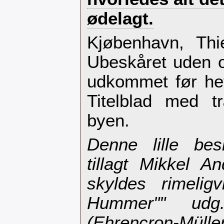
ødelagt.‎
‎Kjøbenhavn, Thi
Ubeskåret uden o
udkommet før hef
Titelblad med t
byen.‎
‎Denne lille bes
tillagt Mikkel A
skyldes rimelig
Hummer"" udg
(Ehrencron-Müller)