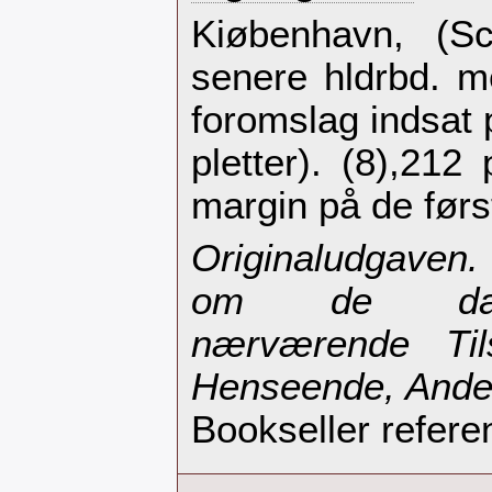
‎Kiøbenhavn, (S
senere hldrbd. m
foromslag indsat 
pletter). (8),212 
margin på de først
‎Originaludgaven
om de dans
nærværende Til
Henseende, Andet
Bookseller refere