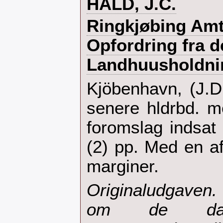
‎HALD, J.C.‎
‎Ringkjøbing Amt
Opfordring fra d
Landhuusholdnin
‎Kjöbenhavn, (J.
senere hldrbd. m
foromslag indsat 
(2) pp. Med en af
marginer.‎
‎Originaludgaven
om de dans