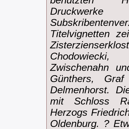
benutzten Ha
Druckwe
Subskribente
Titelvignetten z
Zisterziens
Chodowiecki
Zwischenahn und
Günthers, Gra
Delmenhorst. Die
mit Schloss Ra
Herzogs Friedric
Oldenburg. ? Etwa