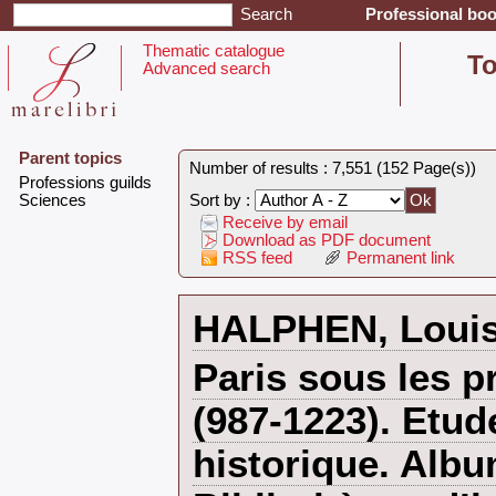
Professional boo
Thematic catalogue
‎T
Advanced search
Parent topics
Number of results : 7,551 (152 Page(s))
‎Professions guilds‎
‎Sciences‎
Sort by :
Receive by email
Download as PDF document
RSS feed
Permanent link
‎HALPHEN, Louis:
‎Paris sous les 
(987-1223). Etud
historique. Albu