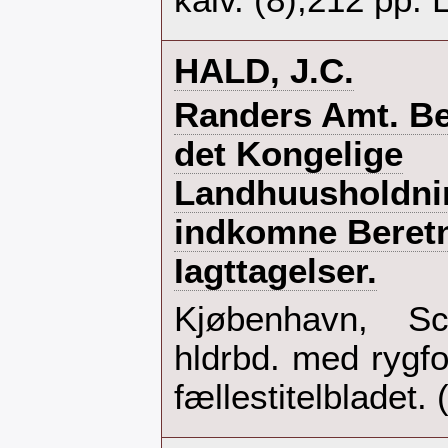
kalv. (8),212 pp. L
‎HALD, J.C.‎
‎Randers Amt. Bes
det Kongelige
Landhuusholdni
indkomne Beretn
Iagttagelser.‎
‎Kjøbenhavn, S
hldrbd. med rygf
fællestitelbladet. 