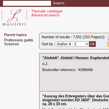
Thematic catalogue
Advanced search
Parent topics
Number of results : 7,551 (152 Page(s))
‎Professions guilds‎
‎Sciences‎
Sort by :
‎"Alsfeldt". Alsfeld / Hessen: Kupferst
‎o.J.‎
Bookseller reference : 43966AB
‎"Auszug des Erbregisters über das Gu
eingesetzt worden AD 1624". Deutsche U
ca. 20 x 33 cm.‎