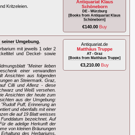
Antiquariat Klaus
nd Kritzeleien.‎
Schöneborn
DE - Würzburg
[Books from Antiquariat Klaus
Schöneborn]
€140.00
Buy
d seiner Umgebung.‎
Antiquariat.de
erbarium mit jeweils 1 oder 2
Matthäus Truppe
keltitel und Deckel- sowie
AT - Graz
[Books from Matthäus Truppe]
€3,210.00
Buy
dmungsblatt "Meiner lieben
eschenk einer verwandten
lt Ansichten aus folgenden
erungen an Steiermark. Graz,
f Cilli und Aflenz - diese
Schwarz und Weiß versehen.
ie Ansichten der heute zum
Ansichten aus der Umgebung:
s "Rudolf Puff, Erinnerung an
iert und ebenfalls mit einer
en die auf 19 Blatt weisses
m Funddatum bezeichnet. Auf
ür die adelige Herkunft der
ahme von kleinen Bräunungen
e Erhaltung des Herbariums,