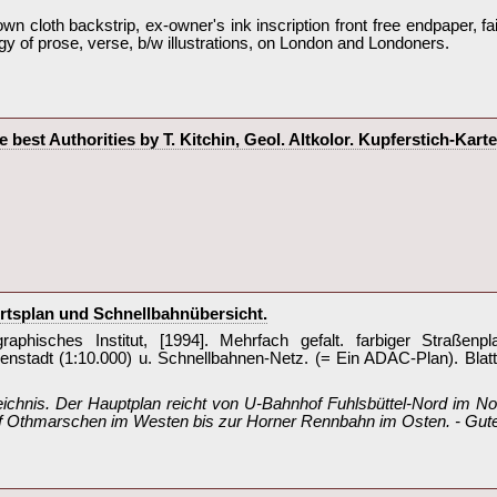
wn cloth backstrip, ex-owner's ink inscription front free endpaper, fai
of prose, verse, b/w illustrations, on London and Londoners.‎
he best Authorities by T. Kitchin, Geol. Altkolor. Kupferstich-Kar
tsplan und Schnellbahnübersicht.‎
aphisches Institut, [1994]. Mehrfach gefalt. farbiger Straßenp
nenstadt (1:10.000) u. Schnellbahnen-Netz. (= Ein ADAC-Plan). Blat
eichnis. Der Hauptplan reicht von U-Bahnhof Fuhlsbüttel-Nord im N
 Othmarschen im Westen bis zur Horner Rennbahn im Osten. - Gute