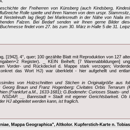
.‎
eschichte der Freiherren von Künsberg (auch Kindsberg, Kindesb
nflußreiche Rolle spielte und ihren Namen von dem urspr. Stammsitz
t Nestelreuth lag (liegt) bei Marlesreuth in der Nähe von Naila im
echenden Falzen. Bei Bedarf senden wir Ihnen gerne Bilder diese
uchmesse findet vom 27. bis zum 30. März in Halle 5 die 31. Leipzi
g, [1942]. 4°, quer; 100 gezählte Blatt mit Reproduktion von 127 alt
nangaben+2 Register). _ KEIN Beiheft; [7 Warenabbildungen] un
en Vorder- und Rückdeckel d. Mappe stark verzogen; Vorderdecke
konkret das Wort HJ) war überklebt - hier aufgehellt und entlan
similes von Holzschnitten und Stichen in Originalgröße aus f
 Georg Braun und Franz Hogenberg: Civitates Orbis Terrarum (
ien (Frankfurt a.M., 1633-1681); G.Bodenehr: Curioses Staats- und
. NSDAP. __ Bannstadt = Stadt mit eigener Gerichtsbarkeit. O
 HJ abgeleitet werden kann, ist fraglich.‎
niae, Mappa Geographica", Altkolor. Kupferstich-Karte n. Tobi