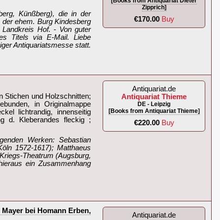
[Books from Antiquariat Dieter
Zipprich]
erg, Künßberg), die in der
€170.00
Buy
, der ehem. Burg Kindesberg
 Landkreis Hof. - Von guter
s Titels via E-Mail. Liebe
ger Antiquariatsmesse statt.
Antiquariat.de
en Stichen und Holzschnitten;
Antiquariat Thieme
gebunden, in Originalmappe
DE - Leipzig
[Books from Antiquariat Thieme]
l lichtrandig, innenseitig
g d. Kleberandes fleckig ;
€220.00
Buy
olgenden Werken: Sebastian
Köln 1572-1617); Matthaeus
 Kriegs-Theatrum (Augsburg,
b hieraus ein Zusammenhang
as Mayer bei Homann Erben,
Antiquariat.de