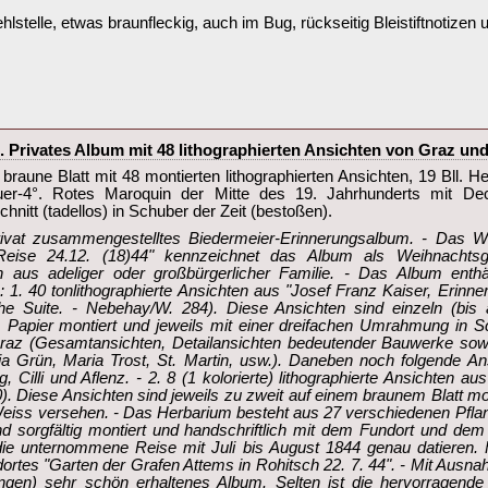
ehlstelle, etwas braunfleckig, auch im Bug, rückseitig Bleistiftnotizen u
l). Privates Album mit 48 lithographierten Ansichten von Graz un
braune Blatt mit 48 montierten lithographierten Ansichten, 19 Bll. H
Quer-4°. Rotes Maroquin der Mitte des 19. Jahrhunderts mit Dec
itt (tadellos) in Schuber der Zeit (bestoßen).‎
ivat zusammengestelltes Biedermeier-Erinnerungsalbum. - Das Wi
eise 24.12. (18)44" kennzeichnet das Album als Weihnachtsg
n aus adeliger oder großbürgerlicher Familie. - Das Album enthä
 1. 40 tonlithographierte Ansichten aus "Josef Franz Kaiser, Erinn
Suite. - Nebehay/W. 284). Diese Ansichten sind einzeln (bis au
Papier montiert und jeweils mit einer dreifachen Umrahmung in 
raz (Gesamtansichten, Detailansichten bedeutender Bauwerke sow
ria Grün, Maria Trost, St. Martin, usw.). Daneben noch folgende 
, Cilli und Aflenz. - 2. 8 (1 kolorierte) lithographierte Ansichten au
 Diese Ansichten sind jeweils zu zweit auf einem braunem Blatt mont
ss versehen. - Das Herbarium besteht aus 27 verschiedenen Pflanz
ind sorgfältig montiert und handschriftlich mit dem Fundort und de
ie unternommene Reise mit Juli bis August 1844 genau datieren. F
ortes "Garten der Grafen Attems in Rohitsch 22. 7. 44". - Mit Ausn
rungen) sehr schön erhaltenes Album. Selten ist die hervorragend