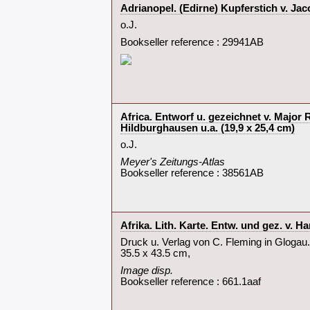
‎Adrianopel. (Edirne) Kupferstich v. J
‎o.J.‎
Bookseller reference : 29941AB
‎Africa. Entworf u. gezeichnet v. Major 
Hildburghausen u.a. (19,9 x 25,4 cm)‎
‎o.J.‎
‎Meyer's Zeitungs-Atlas‎
Bookseller reference : 38561AB
‎Afrika. Lith. Karte. Entw. und gez. v. Ha
‎Druck u. Verlag von C. Fleming in Glogau.
35.5 x 43.5 cm,‎
‎Image disp.‎
Bookseller reference : 661.1aaf