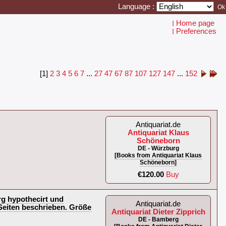
Language :
Home page
I
Preferences
I
[1]
2
3
4
5
6
7
...
27
47
67
87
107
127
147
...
152
Antiquariat.de
Antiquariat Klaus
Schöneborn
DE - Würzburg
[Books from Antiquariat Klaus
Schöneborn]
€120.00
Buy
rg hypothecirt und
Antiquariat.de
 Seiten beschrieben. Größe
Antiquariat Dieter Zipprich
DE - Bamberg