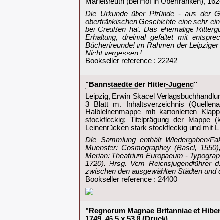
‎Marleßreuth (bei Hof in Oberfranken), 1624
‎Die Urkunde über Pfründe - aus der G
oberfränkischen Geschichte eine sehr ei
bei Creußen hat. Das ehemalige Rittergu
Erhaltung, dreimal gefaltet mit entspr
Bücherfreunde! Im Rahmen der Leipziger B
Nicht vergessen !‎
Bookseller reference : 22242
‎"Bannstaedte der Hitler-Jugend"‎
‎Leipzig, Erwin Skacel Verlagsbuchhandlun
3 Blatt m. Inhaltsverzeichnis (Quelle
Halbleinenmappe mit kartonierten Klapp
stockfleckig; Titelprägung der Mappe (
Leinenrücken stark stockfleckig und mit L‎
‎Die Sammlung enthält Wiedergaben/Fak
Muenster: Cosmographey (Basel, 1550);
Merian: Theatrium Europaeum - Typograph
1720). Hrsg. Vom Reichsjugendführer d
zwischen den ausgewählten Städten und der
Bookseller reference : 24400
‎"Regnorum Magnae Britanniae et Hiber
1749. 46,5 x 53,8 (Druck)‎