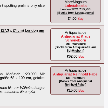
MareMagnum
nt spotting prelims only else
Lobstabooks
London SE21 7JB, GB
[Books from Lobstabooks]
€4.00
Buy
te (17,3 x 24 cm) London um
Antiquariat.de
Antiquariat Klaus
Schöneborn
DE - Würzburg
[Books from Antiquariat Klaus
Schöneborn]
€62.00
Buy
Antiquariat.de
lan, Maßstab 1:20.000. Mit
Antiquariat Reinhold Pabel
tgröße 68 x 100 cm, gefaltet
DE - Hamburg
[Books from Antiquariat
Reinhold Pabel]
orden bis zur Wilhelmsburger
€15.00
Buy
s, sauberes Exemplar‎