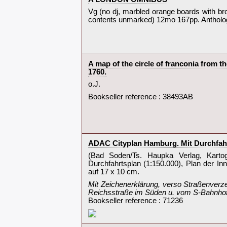
‎Vg (no dj, marbled orange boards with bro
contents unmarked) 12mo 167pp. Anthology 
‎A map of the circle of franconia from t
1760.‎
‎o.J.‎
Bookseller reference : 38493AB
‎ADAC Cityplan Hamburg. Mit Durchfahr
‎(Bad Soden/Ts. Haupka Verlag, Kartogr
Durchfahrtsplan (1:150.000), Plan der In
auf 17 x 10 cm.‎
‎Mit Zeichenerklärung, verso Straßenverz
Reichsstraße im Süden u. vom S-Bahnhof
Bookseller reference : 71236