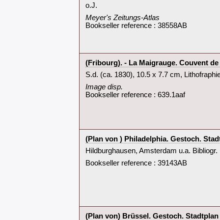
‎o.J.‎
‎Meyer's Zeitungs-Atlas‎
Bookseller reference : 38558AB
‎(Fribourg). - La Maigrauge. Couvent de
‎S.d. (ca. 1830), 10.5 x 7.7 cm, Lithofraphie 
‎Image disp.‎
Bookseller reference : 639.1aaf
‎(Plan von ) Philadelphia. Gestoch. Stad
‎Hildburghausen, Amsterdam u.a. Bibliogr. I
Bookseller reference : 39143AB
‎(Plan von) Brüssel. Gestoch. Stadtplan