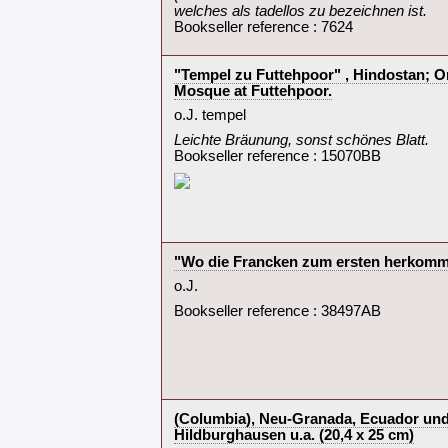
welches als tadellos zu bezeichnen ist.‎
Bookseller reference : 7624
‎"Tempel zu Futtehpoor" , Hindostan; O
Mosque at Futtehpoor.‎
‎o.J. tempel‎
‎Leichte Bräunung, sonst schönes Blatt.‎
Bookseller reference : 15070BB
‎"Wo die Francken zum ersten herkommen
‎o.J.‎
Bookseller reference : 38497AB
‎(Columbia), Neu-Granada, Ecuador und 
Hildburghausen u.a. (20,4 x 25 cm)‎