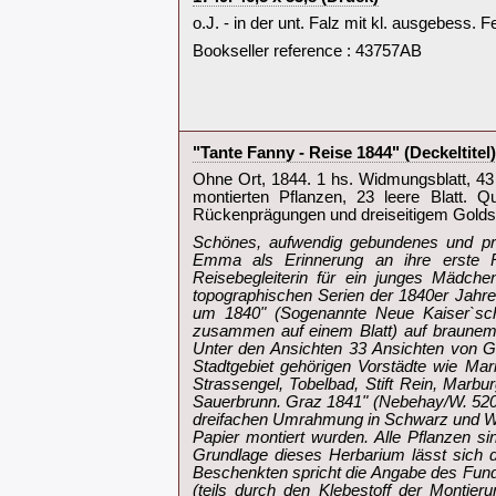
‎o.J. - in der unt. Falz mit kl. ausgebess. F
Bookseller reference : 43757AB
‎"Tante Fanny - Reise 1844" (Deckeltite
‎Ohne Ort, 1844. 1 hs. Widmungsblatt, 43 
montierten Pflanzen, 23 leere Blatt. 
Rückenprägungen und dreiseitigem Goldschn
‎Schönes, aufwendig gebundenes und pr
Emma als Erinnerung an ihre erste R
Reisebegleiterin für ein junges Mädche
topographischen Serien der 1840er Jahre:
um 1840" (Sogenannte Neue Kaiser`sche 
zusammen auf einem Blatt) auf braunem 
Unter den Ansichten 33 Ansichten von G
Stadtgebiet gehörigen Vorstädte wie Ma
Strassengel, Tobelbad, Stift Rein, Marburg
Sauerbrunn. Graz 1841" (Nebehay/W. 520).
dreifachen Umrahmung in Schwarz und Wei
Papier montiert wurden. Alle Pflanzen s
Grundlage dieses Herbarium lässt sich d
Beschenkten spricht die Angabe des Fund
(teils durch den Klebestoff der Montie