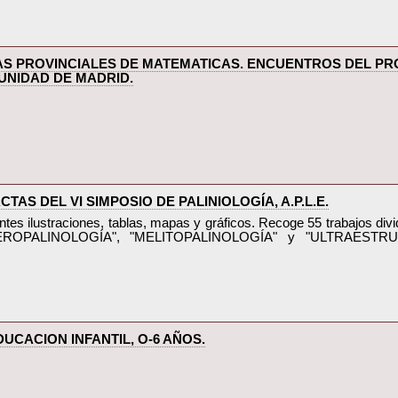
ADAS PROVINCIALES DE MATEMATICAS. ENCUENTROS DEL 
NIDAD DE MADRID.‎
TAS DEL VI SIMPOSIO DE PALINIOLOGÍA, A.P.L.E.‎
tes ilustraciones, tablas, mapas y gráficos. Recoge 55 trabajos div
EROPALINOLOGÍA", "MELITOPALINOLOGÍA" y "ULTRAESTRUC
UCACION INFANTIL, O-6 AÑOS.‎