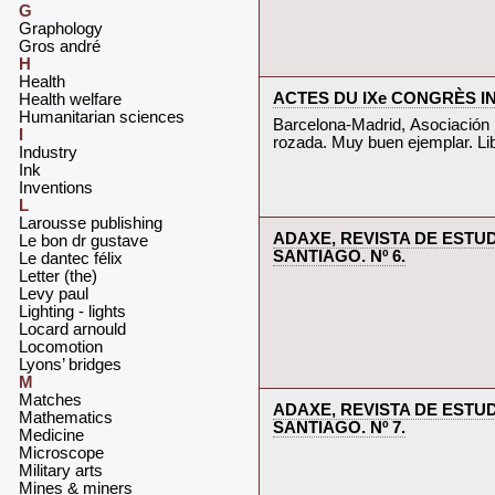
G
‎Graphology‎
‎Gros andré‎
H
‎Health‎
‎ACTES DU IXe CONGRÈS INT
‎Health welfare‎
‎Humanitarian sciences‎
‎Barcelona-Madrid, Asociación 
I
rozada. Muy buen ejemplar. Libr
‎Industry‎
‎Ink‎
‎Inventions‎
L
‎Larousse publishing‎
‎ADAXE, REVISTA DE EST
‎Le bon dr gustave‎
SANTIAGO. Nº 6.‎
‎Le dantec félix‎
‎Letter (the)‎
‎Levy paul‎
‎Lighting - lights‎
‎Locard arnould‎
‎Locomotion‎
‎Lyons’ bridges‎
M
‎Matches‎
‎ADAXE, REVISTA DE EST
‎Mathematics‎
SANTIAGO. Nº 7.‎
‎Medicine‎
‎Microscope‎
‎Military arts‎
‎Mines & miners‎