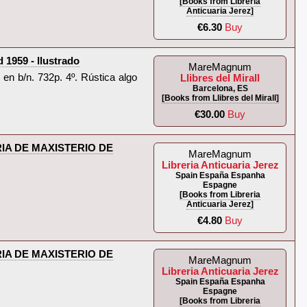
[Books from Libreria
Anticuaria Jerez]
€6.30
Buy
59 - Ilustrado‎
MareMagnum
 en b/n. 732p. 4º. Rústica algo
Llibres del Mirall
Barcelona, ES
[Books from Llibres del Mirall]
€30.00
Buy
IA DE MAXISTERIO DE
MareMagnum
Libreria Anticuaria Jerez
Spain España Espanha
Espagne
[Books from Libreria
Anticuaria Jerez]
€4.80
Buy
IA DE MAXISTERIO DE
MareMagnum
Libreria Anticuaria Jerez
Spain España Espanha
Espagne
[Books from Libreria