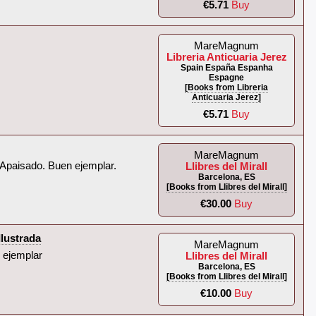
€5.71
Buy
MareMagnum
Libreria Anticuaria Jerez
Spain España Espanha
Espagne
[Books from Libreria
Anticuaria Jerez]
€5.71
Buy
MareMagnum
 Apaisado. Buen ejemplar.‎
Llibres del Mirall
Barcelona, ES
[Books from Llibres del Mirall]
€30.00
Buy
ustrada‎
MareMagnum
 ejemplar‎
Llibres del Mirall
Barcelona, ES
[Books from Llibres del Mirall]
€10.00
Buy