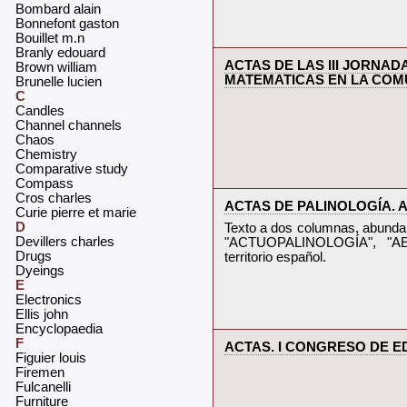
‎Bombard alain‎
‎Bonnefont gaston‎
‎Bouillet m.n‎
‎Branly edouard‎
‎ACTAS DE LAS III JORN
‎Brown william‎
MATEMATICAS EN LA COMU
‎Brunelle lucien‎
C
‎Candles‎
‎Channel channels‎
‎Chaos‎
‎Chemistry‎
‎Comparative study‎
‎Compass‎
‎Cros charles‎
‎ACTAS DE PALINOLOGÍA. AC
‎Curie pierre et marie‎
D
‎Texto a dos columnas, abundan
‎Devillers charles‎
"ACTUOPALINOLOGÍA", "A
‎Drugs‎
territorio español.‎
‎Dyeings‎
E
‎Electronics‎
‎Ellis john‎
‎Encyclopaedia‎
F
‎ACTAS. I CONGRESO DE ED
‎Figuier louis‎
‎Firemen‎
‎Fulcanelli‎
‎Furniture‎