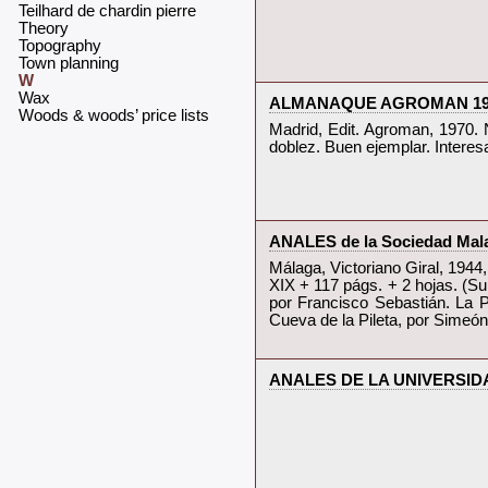
‎Teilhard de chardin pierre‎
‎Theory‎
‎Topography‎
‎Town planning‎
W
‎Wax‎
‎ALMANAQUE AGROMAN 1971 -
‎Woods & woods’ price lists‎
‎Madrid, Edit. Agroman, 1970. 
doblez. Buen ejemplar. Interesa
‎ANALES de la Sociedad Mala
‎Málaga, Victoriano Giral, 1944
XIX + 117 págs. + 2 hojas. (S
por Francisco Sebastián. La P
Cueva de la Pileta, por Simeón
‎ANALES DE LA UNIVERSIDAD