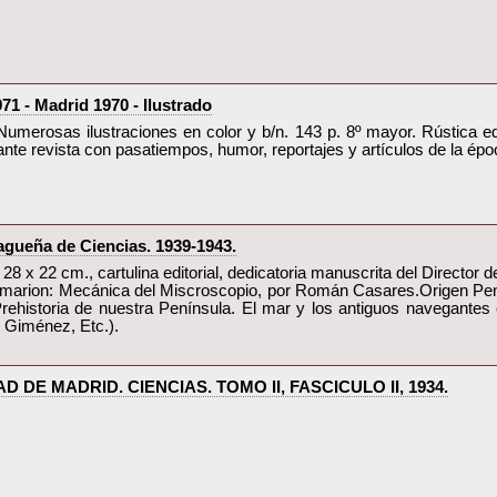
 Madrid 1970 - Ilustrado‎
Numerosas ilustraciones en color y b/n. 143 p. 8º mayor. Rústica edit
nte revista con pasatiempos, humor, reportajes y artículos de la époc
gueña de Ciencias. 1939-1943.‎
, 28 x 22 cm., cartulina editorial, dedicatoria manuscrita del Direct
umarion: Mecánica del Miscroscopio, por Román Casares.Origen Pení
rehistoria de nuestra Península. El mar y los antiguos navegantes 
 Giménez, Etc.).‎
 DE MADRID. CIENCIAS. TOMO II, FASCICULO II, 1934.‎