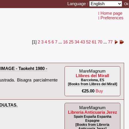
Language :
Home page
I
Preferences
I
[1]
2
3
4
5
6
7
...
16
25
34
43
52
61
70
...
77
AGE - Taokeht 1980 -
MareMagnum
Llibres del Mirall
lustrada. Bisagra parcialmente
Barcelona, ES
[Books from Llibres del Mirall]
€25.00
Buy
ULTAS.‎
MareMagnum
Libreria Anticuaria Jerez
Spain España Espanha
Espagne
[Books from Libreria
Anticuaria Jerez]