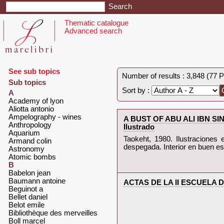
Thematic catalogue
Advanced search
See sub topics
Number of results : 3,848 (77 
Sub topics
Sort by :
A
‎Academy of lyon‎
‎Aliotta antonio‎
‎Ampelography - wines‎
‎A BUST OF ABU ALI IBN S
‎Anthropology‎
Ilustrado‎
‎Aquarium‎
‎Taokeht, 1980. Ilustraciones
‎Armand colin‎
despegada. Interior en buen esa
‎Astronomy‎
‎Atomic bombs‎
B
‎Babelon jean ‎
‎Baumann antoine‎
‎ACTAS DE LA II ESCUEL
‎Beguinot a‎
‎Bellet daniel‎
‎Belot emile‎
‎Bibliothèque des merveilles‎
‎Boll marcel‎