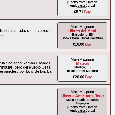
[Books from Libreria
Anticuaria Jerez]
€5.71
Buy
MareMagnum
orial ilustrada, con leve resto
Llibres del Mirall
a.‎
Barcelona, ES
[Books from Llibres del Mirall]
€10.00
Buy
MareMagnum
or de la Sociedad Román Casares,
Mateos
nsular Íbero del Pueblo Celta,
Malaga, ES
[Books from Mateos]
españoles, por Luis Bellón. La
€20.00
Buy
MareMagnum
Libreria Anticuaria Jerez
Spain España Espanha
Espagne
[Books from Libreria
Anticuaria Jerez]