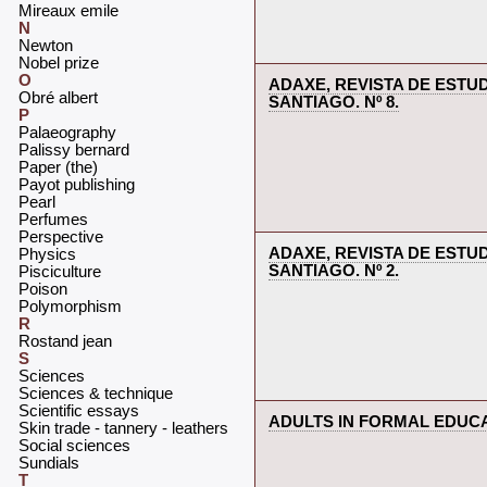
‎Mireaux emile‎
N
‎Newton‎
‎Nobel prize‎
O
‎ADAXE, REVISTA DE EST
‎Obré albert‎
SANTIAGO. Nº 8.‎
P
‎Palaeography‎
‎Palissy bernard‎
‎Paper (the)‎
‎Payot publishing‎
‎Pearl‎
‎Perfumes‎
‎Perspective‎
‎ADAXE, REVISTA DE EST
‎Physics‎
SANTIAGO. Nº 2.‎
‎Pisciculture‎
‎Poison‎
‎Polymorphism‎
R
‎Rostand jean‎
S
‎Sciences‎
‎Sciences & technique‎
‎Scientific essays‎
‎ADULTS IN FORMAL EDUCA
‎Skin trade - tannery - leathers‎
‎Social sciences‎
‎Sundials‎
T