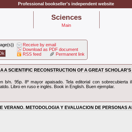
Professional bookseller's independent website
‎Sciences‎
Main
Page(s))
Receive by email
Download as PDF document
RSS feed
Permanent link
INA A SCIENTIFIC RECONSTRUCTION OF A GREAT SCHOLAR'S IM
 en b/n. 95p. 8º mayor apaisado. Tela editorial con sobrecubierta i
tdo. Libro en ruso e inglés. Book in English. Buen ejemplar.‎
A DE VERANO. METODOLOGIA Y EVALUACION DE PERSONAS AD