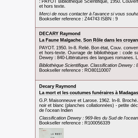
‎: PAYOT Bibliothèque Scientifique, 1950. Couvert
et hors texte.‎
‎Merci de nous contacter à l'avance si vous souh
Bookseller reference : Z44743 ISBN : 9
‎DECARY Raymond‎
‎La Faune Malgache. Son Rôle dans les croyanc
‎PAYOT. 1950. In-8. Relié. Bon état, Couv. convena
et hors-texte. Ouvrage de bibliothèque : code su
Dewey : 840-Littératures des langues romanes. Lit
‎Bibliothèque Scientifique. Classification Dewey : 
Bookseller reference : RO80110007
‎Decary Raymond‎
‎La mort et les coutumes funéraires à Madagasc
‎G.P. Maisonneuve et Larose. 1962. In-8. Broché
noir et blanc (planches collationnées) - petite déc
de l'ocean Indien‎
‎Classification Dewey : 969-Iles du Sud de l'ocean 
Bookseller reference : R100056339