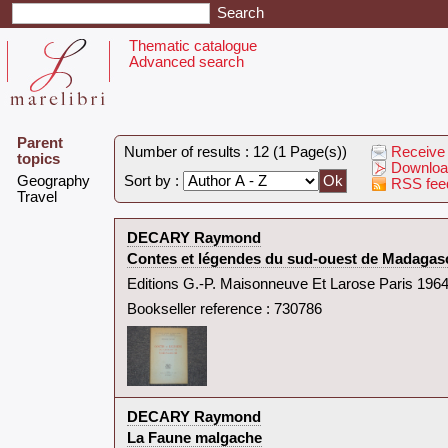
Thematic catalogue
Advanced search
Parent
Number of results : 12 (1 Page(s))
Receive 
topics
Downloa
‎Geography‎
Sort by :
RSS fee
‎Travel‎
‎DECARY Raymond‎
‎Contes et légendes du sud-ouest de Madagasc
‎Editions G.-P. Maisonneuve Et Larose Paris 1964
Bookseller reference : 730786
‎DECARY Raymond‎
‎La Faune malgache‎