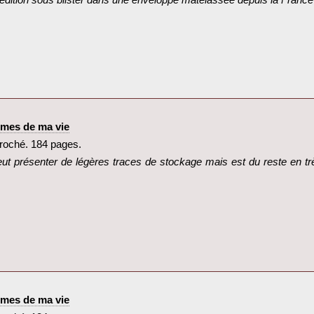
dition sous blister dans une enveloppe matelassée depuis la France‎
mmes de ma vie‎
oché. 184 pages.‎
peut présenter de légères traces de stockage mais est du reste en tr
mmes de ma vie‎