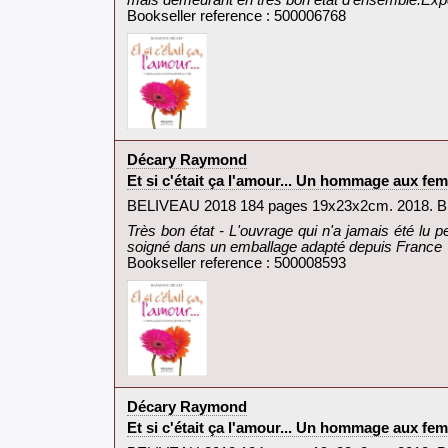
mais demeurant en très bon état d'ensemble.Expé
Bookseller reference : 500006768
‎Décary Raymond‎
‎Et si c'était ça l'amour... Un hommage aux fe
‎BELIVEAU 2018 184 pages 19x23x2cm. 2018. Br
‎Très bon état - L'ouvrage qui n'a jamais été lu 
soigné dans un emballage adapté depuis France‎
Bookseller reference : 500008593
‎Décary Raymond‎
‎Et si c'était ça l'amour... Un hommage aux fe