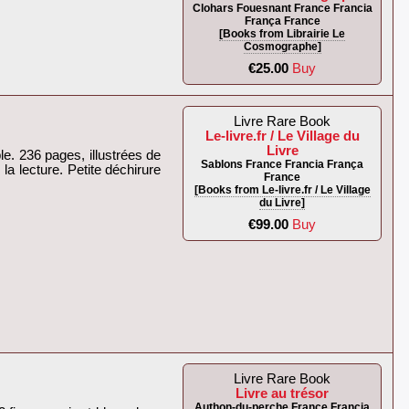
Clohars Fouesnant France Francia
França France
[Books from Librairie Le
Cosmographe]
€25.00
Buy
Livre Rare Book
Le-livre.fr / Le Village du
Livre
le. 236 pages, illustrées de
Sablons France Francia França
 la lecture. Petite déchirure
France
[Books from Le-livre.fr / Le Village
du Livre]
€99.00
Buy
Livre Rare Book
Livre au trésor
Authon-du-perche France Francia