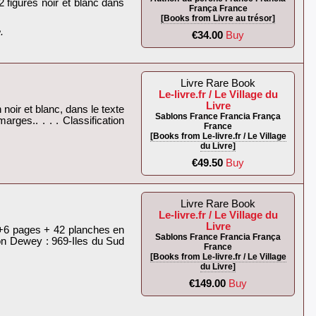
2 figures noir et blanc dans
França France
[Books from Livre au trésor]
‎
€34.00
Buy
Livre Rare Book
Le-livre.fr / Le Village du
Livre
noir et blanc, dans le texte
Sablons France Francia França
rges.. . . . Classification
France
[Books from Le-livre.fr / Le Village
du Livre]
€49.50
Buy
Livre Rare Book
Le-livre.fr / Le Village du
Livre
04+6 pages + 42 planches en
Sablons France Francia França
ation Dewey : 969-Iles du Sud
France
[Books from Le-livre.fr / Le Village
du Livre]
€149.00
Buy