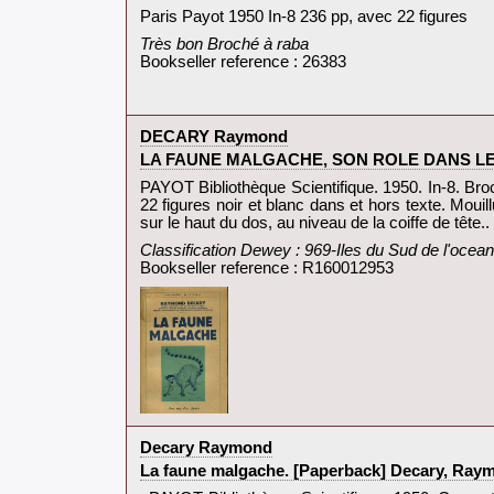
‎Paris Payot 1950 In-8 236 pp, avec 22 figures‎
‎Très bon Broché à raba‎
Bookseller reference : 26383
‎DECARY Raymond‎
‎LA FAUNE MALGACHE, SON ROLE DANS L
‎PAYOT Bibliothèque Scientifique. 1950. In-8. Bro
22 figures noir et blanc dans et hors texte. Mouill
sur le haut du dos, au niveau de la coiffe de tête..
‎Classification Dewey : 969-Iles du Sud de l'ocean 
Bookseller reference : R160012953
‎Decary Raymond‎
‎La faune malgache. [Paperback] Decary, Raym