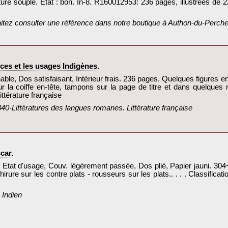
ure souple. État : bon. In-8. R160012953: 236 pages, illustrées de 2
aitez consulter une référence dans notre boutique à Authon-du-Perche.
es et les usages Indigènes.‎
ble, Dos satisfaisant, Intérieur frais. 236 pages. Quelques figures en 
r la coiffe en-tête, tampons sur la page de titre et dans quelques ma
térature française‎
840-Littératures des langues romanes. Littérature française‎
ar.‎
. Etat d'usage, Couv. légèrement passée, Dos plié, Papier jauni. 3
hirure sur les contre plats - rousseurs sur les plats.. . . . Classific
Indien‎